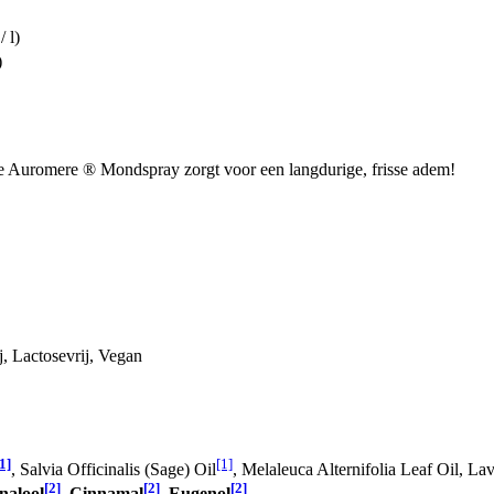
/ l)
)
deze Auromere ® Mondspray zorgt voor een langdurige, frisse adem!
j, Lactosevrij, Vegan
1]
[1]
, Salvia Officinalis (Sage) Oil
, Melaleuca Alternifolia Leaf Oil, La
[2]
[2]
[2]
nalool
,
Cinnamal
,
Eugenol