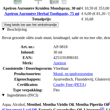
Apeiron Auromère Kruiden Mondspray, 30 ml
€ 10,59
(€ 353,00 
Apeiron Auromère Herbal Toothpaste, 75 ml
€ 6,09
(€ 81,20 / l
Totaalprijs:
€ 16,68
Voeg beide toe aan het winkelmandje
Beschrijving
Bevat gezonde oliën zoals munt, kruidnagel, salie en tea tree olie, 
Art. nr.:
AP-9818
Inhoud:
30 ml
EAN:
4251191898181
Merk:
Apeiron
Consistentie / Doseringsvorm:
Vloeibaar
Productsoorten:
Mond- en tandverzorging
Eigenschappen:
Ayurvedisch, Fluoridevrij, Glutenvri
Certificaten:
Cruelty Free (PETA)
Type verpakking:
Fles
Ingrediënten (INCI)
[
Aqua, Alcohol,
Menthol
,
Mentha Viridis Oil
,
Mentha Piperita Oil
[2]
(Cinnamon) Leaf Oil
,
Eugenia Caryophyllus Oil
,
Limonene
,
Li