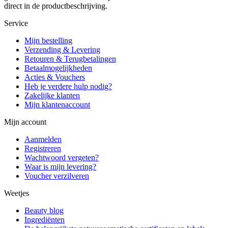
direct in de productbeschrijving.
Service
Mijn bestelling
Verzending & Levering
Retouren & Terugbetalingen
Betaalmogelijkheden
Acties & Vouchers
Heb je verdere hulp nodig?
Zakelijke klanten
Mijn klantenaccount
Mijn account
Aanmelden
Registreren
Wachtwoord vergeten?
Waar is mijn levering?
Voucher verzilveren
Weetjes
Beauty blog
Ingrediënten