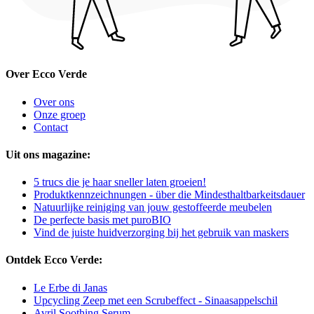
Over Ecco Verde
Over ons
Onze groep
Contact
Uit ons magazine:
5 trucs die je haar sneller laten groeien!
Produktkennzeichnungen - über die Mindesthaltbarkeitsdauer
Natuurlijke reiniging van jouw gestoffeerde meubelen
De perfecte basis met puroBIO
Vind de juiste huidverzorging bij het gebruik van maskers
Ontdek Ecco Verde:
Le Erbe di Janas
Upcycling Zeep met een Scrubeffect - Sinaasappelschil
Avril Soothing Serum