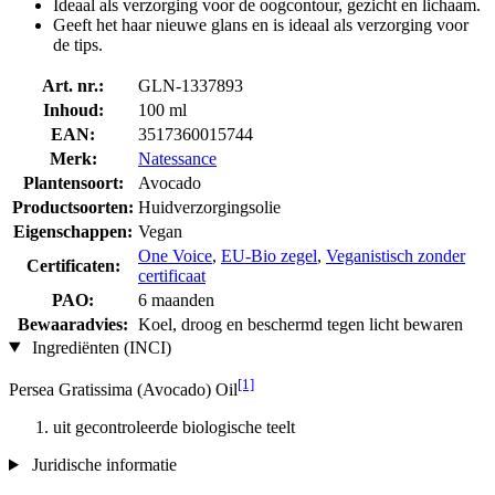
Ideaal als verzorging voor de oogcontour, gezicht en lichaam.
Geeft het haar nieuwe glans en is ideaal als verzorging voor
de tips.
Art. nr.:
GLN-1337893
Inhoud:
100 ml
EAN:
3517360015744
Merk:
Natessance
Plantensoort:
Avocado
Productsoorten:
Huidverzorgingsolie
Eigenschappen:
Vegan
One Voice
,
EU-Bio zegel
,
Veganistisch zonder
Certificaten:
certificaat
PAO:
6 maanden
Bewaaradvies:
Koel, droog en beschermd tegen licht bewaren
Ingrediënten (INCI)
[1]
Persea Gratissima (Avocado) Oil
uit gecontroleerde biologische teelt
Juridische informatie