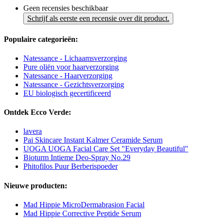
Geen recensies beschikbaar
Schrijf als eerste een recensie over dit product.
Populaire categorieën:
Natessance - Lichaamsverzorging
Pure oliën voor haarverzorging
Natessance - Haarverzorging
Natessance - Gezichtsverzorging
EU biologisch gecertificeerd
Ontdek Ecco Verde:
lavera
Pai Skincare Instant Kalmer Ceramide Serum
UOGA UOGA Facial Care Set "Everyday Beautiful"
Bioturm Intieme Deo-Spray No.29
Phitofilos Puur Berberispoeder
Nieuwe producten:
Mad Hippie MicroDermabrasion Facial
Mad Hippie Corrective Peptide Serum