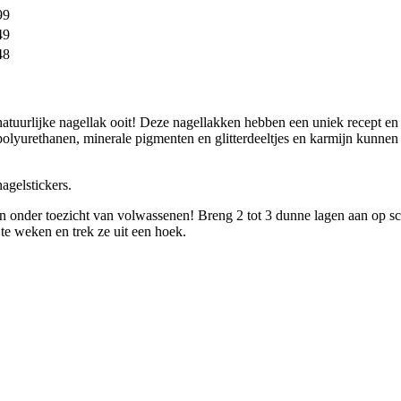
99
49
48
tuurlijke nagellak ooit! Deze nagellakken hebben een uniek recept en b
polyurethanen, minerale pigmenten en glitterdeeltjes en karmijn kunnen
agelstickers.
en onder toezicht van volwassenen! Breng 2 tot 3 dunne lagen aan op sc
te weken en trek ze uit een hoek.