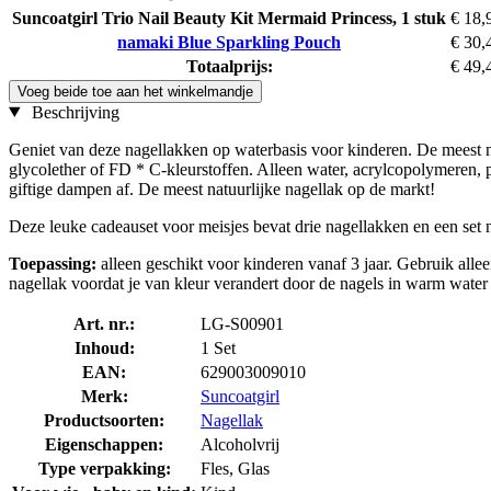
Suncoatgirl Trio Nail Beauty Kit Mermaid Princess, 1 stuk
€ 18,
namaki Blue Sparkling Pouch
€ 30,
Totaalprijs:
€ 49,
Voeg beide toe aan het winkelmandje
Beschrijving
Geniet van deze nagellakken op waterbasis voor kinderen. De meest na
glycolether of FD * C-kleurstoffen. Alleen water, acrylcopolymeren, 
giftige dampen af. De meest natuurlijke nagellak op de markt!
Deze leuke cadeauset voor meisjes bevat drie nagellakken en een set n
Toepassing:
alleen geschikt voor kinderen vanaf 3 jaar. Gebruik alle
nagellak voordat je van kleur verandert door de nagels in warm water 
Art. nr.:
LG-S00901
Inhoud:
1 Set
EAN:
629003009010
Merk:
Suncoatgirl
Productsoorten:
Nagellak
Eigenschappen:
Alcoholvrij
Type verpakking:
Fles, Glas