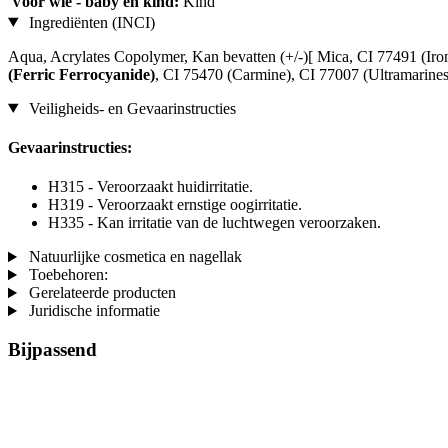
Voor wie - baby en kind:
Kind
Ingrediënten (INCI)
Aqua, Acrylates Copolymer, Kan bevatten (+/-)[ Mica, CI 77491 (Ir
(Ferric Ferrocyanide)
, CI 75470 (Carmine), CI 77007 (Ultramarines)
Veiligheids- en Gevaarinstructies
Gevaarinstructies:
H315 - Veroorzaakt huidirritatie.
H319 - Veroorzaakt ernstige oogirritatie.
H335 - Kan irritatie van de luchtwegen veroorzaken.
Natuurlijke cosmetica en nagellak
Toebehoren:
Gerelateerde producten
Juridische informatie
Bijpassend