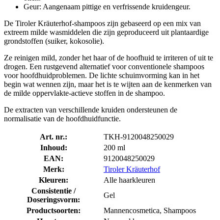
Geur: Aangenaam pittige en verfrissende kruidengeur.
De Tiroler Kräuterhof-shampoos zijn gebaseerd op een mix van
extreem milde wasmiddelen die zijn geproduceerd uit plantaardige
grondstoffen (suiker, kokosolie).
Ze reinigen mild, zonder het haar of de hoofhuid te irriteren of uit te
drogen. Een rustgevend alternatief voor conventionele shampoos
voor hoofdhuidproblemen. De lichte schuimvorming kan in het
begin wat wennen zijn, maar het is te wijten aan de kenmerken van
de milde oppervlakte-actieve stoffen in de shampoo.
De extracten van verschillende kruiden ondersteunen de
normalisatie van de hoofdhuidfunctie.
Art. nr.:
TKH-9120048250029
Inhoud:
200 ml
EAN:
9120048250029
Merk:
Tiroler Kräuterhof
Kleuren:
Alle haarkleuren
Consistentie /
Gel
Doseringsvorm:
Productsoorten:
Mannencosmetica, Shampoos