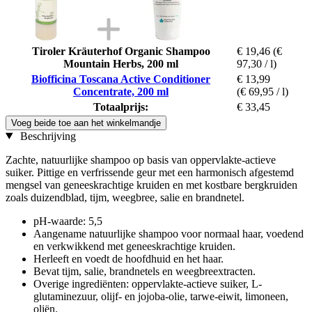
Tiroler Kräuterhof Organic Shampoo
€ 19,46
(€
Mountain Herbs, 200 ml
97,30 / l)
Biofficina Toscana Active Conditioner
€ 13,99
Concentrate, 200 ml
(€ 69,95 / l)
Totaalprijs:
€ 33,45
Voeg beide toe aan het winkelmandje
Beschrijving
Zachte, natuurlijke shampoo op basis van oppervlakte-actieve
suiker. Pittige en verfrissende geur met een harmonisch afgestemd
mengsel van geneeskrachtige kruiden en met kostbare bergkruiden
zoals duizendblad, tijm, weegbree, salie en brandnetel.
pH-waarde: 5,5
Aangename natuurlijke shampoo voor normaal haar, voedend
en verkwikkend met geneeskrachtige kruiden.
Herleeft en voedt de hoofdhuid en het haar.
Bevat tijm, salie, brandnetels en weegbreextracten.
Overige ingrediënten: oppervlakte-actieve suiker, L-
glutaminezuur, olijf- en jojoba-olie, tarwe-eiwit, limoneen,
oliën.