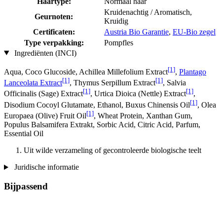
Haartype:
Normaal haar
Kruidenachtig / Aromatisch,
Geurnoten:
Kruidig
Certificaten:
Austria Bio Garantie
,
EU-Bio zegel
Type verpakking:
Pompfles
Ingrediënten (INCI)
[1]
Aqua, Coco Glucoside, Achillea Millefolium Extract
,
Plantago
[1]
[1]
Lanceolata Extract
, Thymus Serpillum Extract
, Salvia
[1]
[1]
Officinalis (Sage) Extract
, Urtica Dioica (Nettle) Extract
,
[1]
Disodium Cocoyl Glutamate, Ethanol, Buxus Chinensis Oil
, Olea
[1]
Europaea (Olive) Fruit Oil
, Wheat Protein, Xanthan Gum,
Populus Balsamifera Extrakt, Sorbic Acid, Citric Acid, Parfum,
Essential Oil
Uit wilde verzameling of gecontroleerde biologische teelt
Juridische informatie
Bijpassend