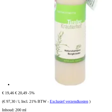
€ 19,46
€ 20,49
-5%
(
€ 97,30 / l
, Incl. 21% BTW
-
Exclusief verzendkosten
)
Inhoud:
200 ml