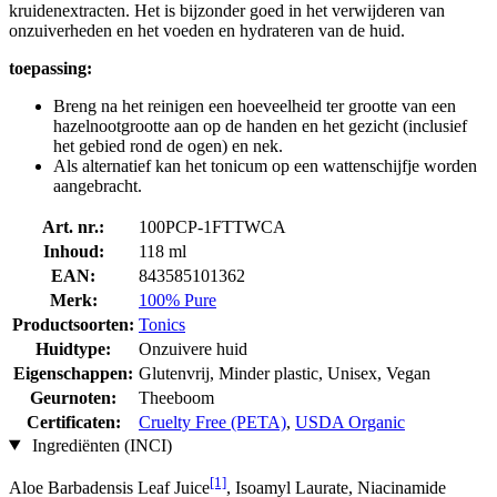
kruidenextracten. Het is bijzonder goed in het verwijderen van
onzuiverheden en het voeden en hydrateren van de huid.
toepassing:
Breng na het reinigen een hoeveelheid ter grootte van een
hazelnootgrootte aan op de handen en het gezicht (inclusief
het gebied rond de ogen) en nek.
Als alternatief kan het tonicum op een wattenschijfje worden
aangebracht.
Art. nr.:
100PCP-1FTTWCA
Inhoud:
118 ml
EAN:
843585101362
Merk:
100% Pure
Productsoorten:
Tonics
Huidtype:
Onzuivere huid
Eigenschappen:
Glutenvrij, Minder plastic, Unisex, Vegan
Geurnoten:
Theeboom
Certificaten:
Cruelty Free (PETA)
,
USDA Organic
Ingrediënten (INCI)
[1]
Aloe Barbadensis Leaf Juice
, Isoamyl Laurate, Niacinamide