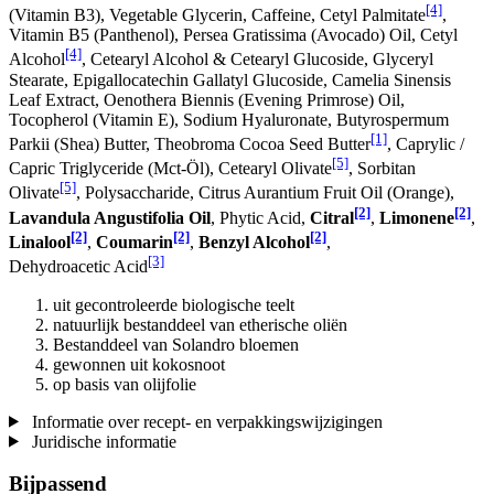
[4]
(Vitamin B3), Vegetable Glycerin, Caffeine, Cetyl Palmitate
,
Vitamin B5 (Panthenol), Persea Gratissima (Avocado) Oil, Cetyl
[4]
Alcohol
, Cetearyl Alcohol & Cetearyl Glucoside, Glyceryl
Stearate, Epigallocatechin Gallatyl Glucoside, Camelia Sinensis
Leaf Extract, Oenothera Biennis (Evening Primrose) Oil,
Tocopherol (Vitamin E), Sodium Hyaluronate, Butyrospermum
[1]
Parkii (Shea) Butter, Theobroma Cocoa Seed Butter
, Caprylic /
[5]
Capric Triglyceride (Mct-Öl), Cetearyl Olivate
, Sorbitan
[5]
Olivate
, Polysaccharide, Citrus Aurantium Fruit Oil (Orange),
[2]
[2]
Lavandula Angustifolia Oil
, Phytic Acid,
Citral
,
Limonene
,
[2]
[2]
[2]
Linalool
,
Coumarin
,
Benzyl Alcohol
,
[3]
Dehydroacetic Acid
uit gecontroleerde biologische teelt
natuurlijk bestanddeel van etherische oliën
Bestanddeel van Solandro bloemen
gewonnen uit kokosnoot
op basis van olijfolie
Informatie over recept- en verpakkingswijzigingen
Juridische informatie
Bijpassend