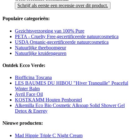
Schrijf als eerste een recensie over dit product.
Populaire categorieën:
Gezichtsverzorging van 100% Pure
PETA - Cruelty Free-gecertificeerde natuurcosmetica
USDA Organic-gecertificeerde natuurcosmetica
Natuurlijke theeboomgeur
Natuurlijke kruidengeuren
Ontdek Ecco Verde:
Biofficina Toscana
LES BAUMES DU HIBOU "Hiver Tranquille" Peaceful
Winter Balm
Avril Face Oil
KOSTKAMM Houten Penborstel
Alkemilla Eco Bio Cosmetic Alksoap Solid Shower Gel
Detox & Energy
Nieuwe producten:
Mad Hippie Triple C Night Cream