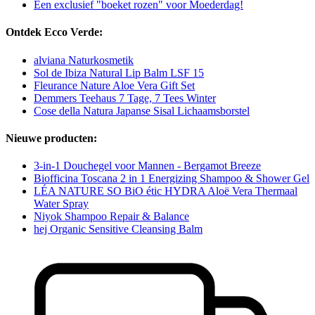
Een exclusief "boeket rozen" voor Moederdag!
Ontdek Ecco Verde:
alviana Naturkosmetik
Sol de Ibiza Natural Lip Balm LSF 15
Fleurance Nature Aloe Vera Gift Set
Demmers Teehaus 7 Tage, 7 Tees Winter
Cose della Natura Japanse Sisal Lichaamsborstel
Nieuwe producten:
3-in-1 Douchegel voor Mannen - Bergamot Breeze
Biofficina Toscana 2 in 1 Energizing Shampoo & Shower Gel
LÉA NATURE SO BiO étic HYDRA Aloë Vera Thermaal
Water Spray
Niyok Shampoo Repair & Balance
hej Organic Sensitive Cleansing Balm