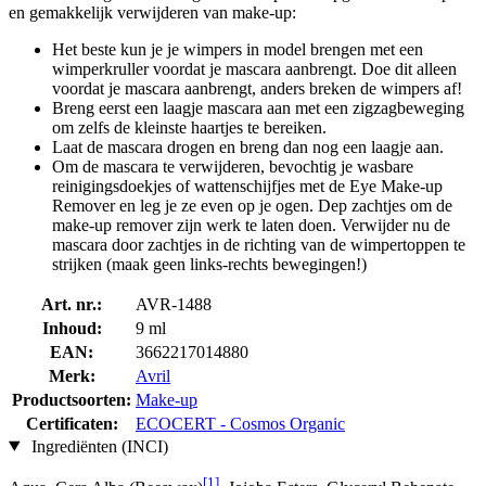
en gemakkelijk verwijderen van make-up:
Het beste kun je je wimpers in model brengen met een
wimperkruller voordat je mascara aanbrengt. Doe dit alleen
voordat je mascara aanbrengt, anders breken de wimpers af!
Breng eerst een laagje mascara aan met een zigzagbeweging
om zelfs de kleinste haartjes te bereiken.
Laat de mascara drogen en breng dan nog een laagje aan.
Om de mascara te verwijderen, bevochtig je wasbare
reinigingsdoekjes of wattenschijfjes met de Eye Make-up
Remover en leg je ze even op je ogen. Dep zachtjes om de
make-up remover zijn werk te laten doen. Verwijder nu de
mascara door zachtjes in de richting van de wimpertoppen te
strijken (maak geen links-rechts bewegingen!)
Art. nr.:
AVR-1488
Inhoud:
9 ml
EAN:
3662217014880
Merk:
Avril
Productsoorten:
Make-up
Certificaten:
ECOCERT - Cosmos Organic
Ingrediënten (INCI)
[1]