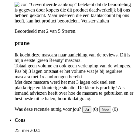
"Geverifieerde aankoop" betekent dat de beoordeling
is gegeven door kopers die dit product daadwerkelijk bij ons
hebben gekocht. Maar iedereen die een klantaccount bij ons
heeft, kan het product beoordelen.
Venster sluiten
Beoordeeld met 2 van 5 Sterren.
prune
Ik kocht deze mascara naar aanleiding van de reviews. Dit is
mijn eerste 'green Beauty' mascara.
Totaal geen volume en ook geen verlenging van de wimpers.
Pas bij 3 lagen ontstaat er het volume wat je bij reguliere
mascara met 1x aanbrengen bereikt.
Met deze mascara werd het met 3 lagen ook snel een
plakkerige en klonterige situatie. De kleur is prachtig! Als
iemand adviezen heeft over hoe de mascara te gebruiken en er
hest beste uit te halen, hoor ik dat graag.
Was deze recensie nuttig voor jou?
(0)
(0)
Ja
Nee
Cons
25. mei 2024