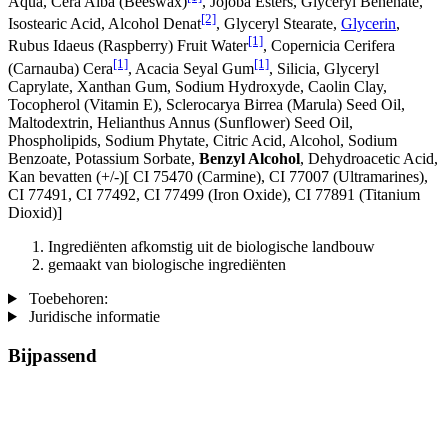
Aqua, Cera Alba (Beeswax)
, Jojoba Esters, Glyceryl Behenate,
[2]
Isostearic Acid, Alcohol Denat
, Glyceryl Stearate,
Glycerin
,
[1]
Rubus Idaeus (Raspberry) Fruit Water
, Copernicia Cerifera
[1]
[1]
(Carnauba) Cera
, Acacia Seyal Gum
, Silicia, Glyceryl
Caprylate, Xanthan Gum, Sodium Hydroxyde, Caolin Clay,
Tocopherol (Vitamin E), Sclerocarya Birrea (Marula) Seed Oil,
Maltodextrin, Helianthus Annus (Sunflower) Seed Oil,
Phospholipids, Sodium Phytate, Citric Acid, Alcohol, Sodium
Benzoate, Potassium Sorbate,
Benzyl Alcohol
, Dehydroacetic Acid,
Kan bevatten (+/-)[ CI 75470 (Carmine), CI 77007 (Ultramarines) ,
CI 77491, CI 77492, CI 77499 (Iron Oxide), CI 77891 (Titanium
Dioxid)]
Ingrediënten afkomstig uit de biologische landbouw
gemaakt van biologische ingrediënten
Toebehoren:
Juridische informatie
Bijpassend