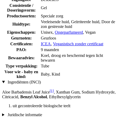
Consistentie /
Gel
Doseringsvorm:
Productsoorten:
Speciale zorg
Veeleisende huid, Geïrriteerde huid, Door de
Huidtype:
zon gestresste huid
Eigenschappen:
Unisex,
Ongeparfumeerd
, Vegan
Geurnoten:
Geurloos
Certificaten:
ICEA
,
Veganistisch zonder certificaat
PAO:
9 maanden
Koel, droog en beschermd tegen licht
Bewaaradvies:
bewaren
Type verpakking:
Tube
Voor wie - baby en
Baby, Kind
kind:
Ingrediënten (INCI)
[1]
Aloe Barbadensis Leaf Juice
, Xanthan Gum, Sodium Hydroxyde,
Citricacid,
Benzyl Alcohol
, Ethylhexylglycerin
uit gecontroleerde biologische teelt
Juridische informatie