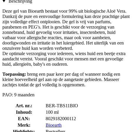
Beschrijving
Deze gel van Bioearth bestaat voor 99% uit biologische Aloë Vera.
Dankzij de pure en eenvoudige formulering kan deze prachtige plant
zijn volledige effect ontplooien. De gel is vrij van parfums,
parabenen en PEG's. Het is geschikt voor de verzorging van
zonnebrand, huid gevoelig voor irritaties, insectenbeten, huid
vatbaar voor allergische reacties, maar ook voor aambeien,
doorligwonden en irritatie in het luiergebied. Het uiterlijk van een
onzuivere huid kan worden verbeterd.
De optimale verzorging voor iedereen, wiens huid een beetje extra
aandacht vereist. Vooral geschikt voor mensen met een gevoelige
huid, allergieën, baby's en ouderen.
Toepassing:
breng een paar keer per dag of wanneer nodig een
kleine hoeveelheid gel aan op de aangetaste gebieden. Masseer
zachtjes totdat de gel volledig is opgenomen.
PAO: 9 maanden
Art. nr.:
BER-TBS11BIO
Inhoud:
100 ml
EAN:
8029182000112
Merk:
Bioearth
Highlights:
Bestsellers