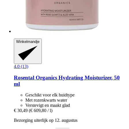
Winkelmandje
4.0 (13)
Rosental Organics
Hydrating Moisturizer, 50
ml
Geschikt voor elk huidtype
Met rozenkwarts water
Verstevigt en maakt glad
€ 30,49
(€ 609,80 / l)
Bezorging uiterlijk op 12. augustus