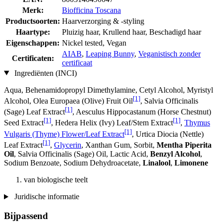
Merk:
Biofficina Toscana
Productsoorten:
Haarverzorging & -styling
Haartype:
Pluizig haar, Krullend haar, Beschadigd haar
Eigenschappen:
Nickel tested, Vegan
AIAB
,
Leaping Bunny
,
Veganistisch zonder
Certificaten:
certificaat
Ingrediënten (INCI)
Aqua, Behenamidopropyl Dimethylamine, Cetyl Alcohol, Myristyl
[1]
Alcohol, Olea Europaea (Olive) Fruit Oil
, Salvia Officinalis
[1]
(Sage) Leaf Extract
, Aesculus Hippocastanum (Horse Chestnut)
[1]
[1]
Seed Extract
, Hedera Helix (Ivy) Leaf/Stem Extract
,
Thymus
[1]
Vulgaris (Thyme) Flower/Leaf Extract
, Urtica Diocia (Nettle)
[1]
Leaf Extract
,
Glycerin
, Xanthan Gum, Sorbit,
Mentha Piperita
Oil
, Salvia Officinalis (Sage) Oil, Lactic Acid,
Benzyl Alcohol
,
Sodium Benzoate, Sodium Dehydroacetate,
Linalool
,
Limonene
van biologische teelt
Juridische informatie
Bijpassend