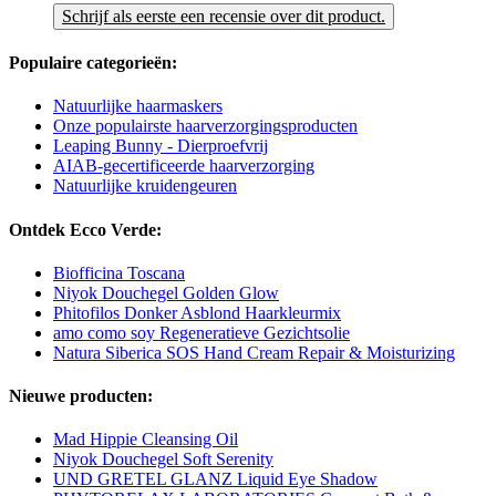
Schrijf als eerste een recensie over dit product.
Populaire categorieën:
Natuurlijke haarmaskers
Onze populairste haarverzorgingsproducten
Leaping Bunny - Dierproefvrij
AIAB-gecertificeerde haarverzorging
Natuurlijke kruidengeuren
Ontdek Ecco Verde:
Biofficina Toscana
Niyok Douchegel Golden Glow
Phitofilos Donker Asblond Haarkleurmix
amo como soy Regeneratieve Gezichtsolie
Natura Siberica SOS Hand Cream Repair & Moisturizing
Nieuwe producten:
Mad Hippie Cleansing Oil
Niyok Douchegel Soft Serenity
UND GRETEL GLANZ Liquid Eye Shadow