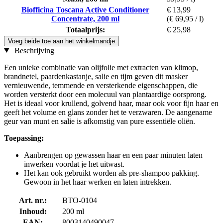
Biofficina Toscana Active Conditioner
€ 13,99
Concentrate, 200 ml
(€ 69,95 / l)
Totaalprijs:
€ 25,98
Voeg beide toe aan het winkelmandje
Beschrijving
Een unieke combinatie van olijfolie met extracten van klimop,
brandnetel, paardenkastanje, salie en tijm geven dit masker
vernieuwende, temmende en versterkende eigenschappen, die
worden versterkt door een molecuul van plantaardige oorsprong.
Het is ideaal voor krullend, golvend haar, maar ook voor fijn haar en
geeft het volume en glans zonder het te verzwaren. De aangename
geur van munt en salie is afkomstig van pure essentiële oliën.
Toepassing:
Aanbrengen op gewassen haar en een paar minuten laten
inwerken voordat je het uitwast.
Het kan ook gebruikt worden als pre-shampoo pakking.
Gewoon in het haar werken en laten intrekken.
Art. nr.:
BTO-0104
Inhoud:
200 ml
EAN:
8003140490047