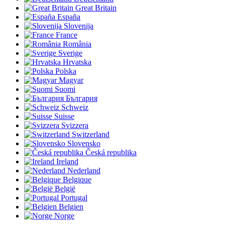
Great Britain
España
Slovenija
France
România
Sverige
Hrvatska
Polska
Magyar
Suomi
България
Schweiz
Suisse
Svizzera
Switzerland
Slovensko
Česká republika
Ireland
Nederland
Belgique
België
Portugal
Belgien
Norge