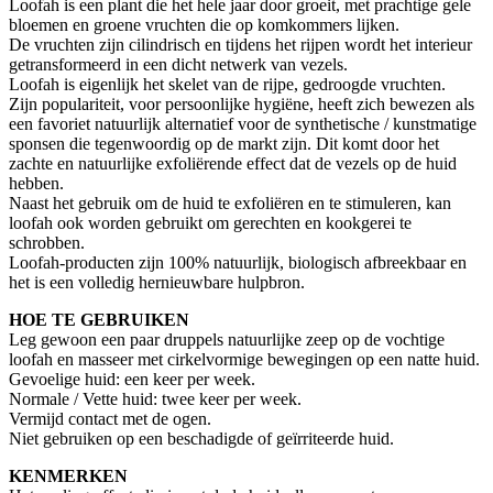
Loofah is een plant die het hele jaar door groeit, met prachtige gele
bloemen en groene vruchten die op komkommers lijken.
De vruchten zijn cilindrisch en tijdens het rijpen wordt het interieur
getransformeerd in een dicht netwerk van vezels.
Loofah is eigenlijk het skelet van de rijpe, gedroogde vruchten.
Zijn populariteit, voor persoonlijke hygiëne, heeft zich bewezen als
een favoriet natuurlijk alternatief voor de synthetische / kunstmatige
sponsen die tegenwoordig op de markt zijn. Dit komt door het
zachte en natuurlijke exfoliërende effect dat de vezels op de huid
hebben.
Naast het gebruik om de huid te exfoliëren en te stimuleren, kan
loofah ook worden gebruikt om gerechten en kookgerei te
schrobben.
Loofah-producten zijn 100% natuurlijk, biologisch afbreekbaar en
het is een volledig hernieuwbare hulpbron.
HOE TE GEBRUIKEN
Leg gewoon een paar druppels natuurlijke zeep op de vochtige
loofah en masseer met cirkelvormige bewegingen op een natte huid.
Gevoelige huid: een keer per week.
Normale / Vette huid: twee keer per week.
Vermijd contact met de ogen.
Niet gebruiken op een beschadigde of geïrriteerde huid.
KENMERKEN