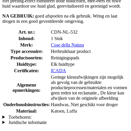
Het peeling-effect elimineert dode huidcellen, mee-eters en ruwe
huid waardoor uw huid glad, gerevitaliseerd en gereinigd wordt.
NA GEBRUIK:
goed afspoelen na elk gebruik. Wring en laat
drogen in een goed geventileerde omgeving.
Art. nr.:
CDN-NL-532
Inhoud:
1 Stuk
Merk:
Cose della Natura
Type accessoire:
Herbruikbaar product
Productsoorten:
Reinigingspads
Huidtype:
Elk huidtype
Certificaten:
ICADA
Geringe kleurafwijkingen zijn mogelijk
als gevolg van de gebruikte
Algemene
productieprocessen/materialen en vormen
opmerkingen:
geen reden tot reclamatie., De kleur kan
afwijken van de originele afbeelding
Onderhoudsinstructies:
Handwas, Niet geschikt voor droger
Materiaal:
Katoen, Luffa
Toebehoren:
Juridische informatie