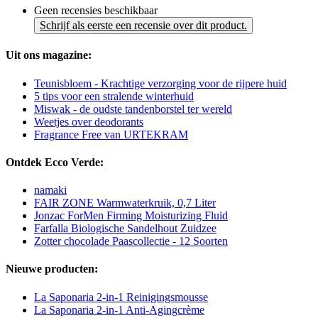
Geen recensies beschikbaar
Schrijf als eerste een recensie over dit product.
Uit ons magazine:
Teunisbloem - Krachtige verzorging voor de rijpere huid
5 tips voor een stralende winterhuid
Miswak - de oudste tandenborstel ter wereld
Weetjes over deodorants
Fragrance Free van URTEKRAM
Ontdek Ecco Verde:
namaki
FAIR ZONE Warmwaterkruik, 0,7 Liter
Jonzac ForMen Firming Moisturizing Fluid
Farfalla Biologische Sandelhout Zuidzee
Zotter chocolade Paascollectie - 12 Soorten
Nieuwe producten:
La Saponaria 2-in-1 Reinigingsmousse
La Saponaria 2-in-1 Anti-Agingcrème