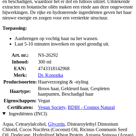
en beschadigen, waardoor het er dof en futloos uitziet. Uitstekende
extracten en botanische oliën maken een einde aan deze ongewenste
bijwerkingen. De rijke en hydraterende ingrediënten geven het haar
nieuwe energie en zorgen voor een versterkte structuur.
Toepassing:
Aanbrengen op vochtig haar na het wassen.
Laat 5-10 minuten inwerken en spoel grondig uit.
Art. nr.:
NS-26292
Inhoud:
300 ml
EAN:
4743318142968
Merk:
Dr. Konopka
Productsoorten:
Haarverzorging & -styling
Broos haar, Gekleurd haar, Gespleten
Haartype:
haarpunten, Beschadigd haar
Eigenschappen:
Vegan
Certificaten:
Vegan Society
,
BDIH - Cosmos Natural
Ingrediënten (INCI)
Aqua, Cetearylalcohol,
Glycerin
, Distearoylethyl Dimonium
Chlorid, Cocos Nucifera (Coconut) Oil, Ricinus Communis Seed
Oil, Dodecane, Hydrolized Wheat Protein, Argania Spinosa (Argan)