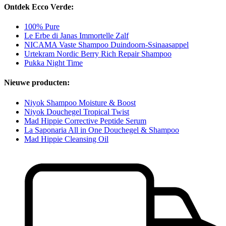
Ontdek Ecco Verde:
100% Pure
Le Erbe di Janas Immortelle Zalf
NICAMA Vaste Shampoo Duindoorn-Ssinaasappel
Urtekram Nordic Berry Rich Repair Shampoo
Pukka Night Time
Nieuwe producten:
Niyok Shampoo Moisture & Boost
Niyok Douchegel Tropical Twist
Mad Hippie Corrective Peptide Serum
La Saponaria All in One Douchegel & Shampoo
Mad Hippie Cleansing Oil