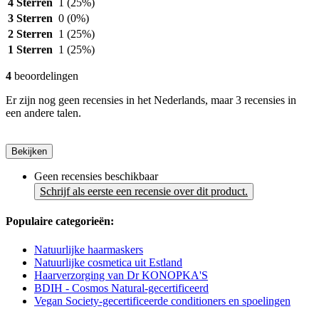
4 Sterren
1
(25%)
3 Sterren
0
(0%)
2 Sterren
1
(25%)
1 Sterren
1
(25%)
4
beoordelingen
Er zijn nog geen recensies in het Nederlands, maar 3 recensies in
een andere talen.
Bekijken
Geen recensies beschikbaar
Schrijf als eerste een recensie over dit product.
Populaire categorieën:
Natuurlijke haarmaskers
Natuurlijke cosmetica uit Estland
Haarverzorging van Dr KONOPKA'S
BDIH - Cosmos Natural-gecertificeerd
Vegan Society-gecertificeerde conditioners en spoelingen