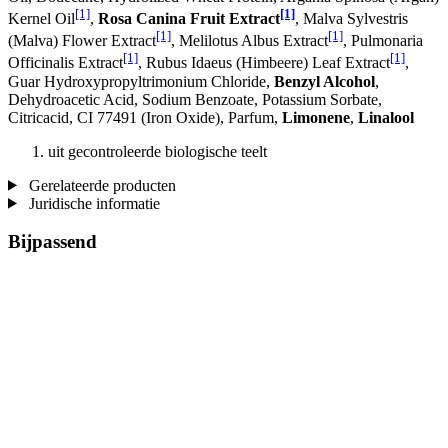
[1]
[1]
Kernel Oil
,
Rosa Canina Fruit Extract
, Malva Sylvestris
[1]
[1]
(Malva) Flower Extract
, Melilotus Albus Extract
, Pulmonaria
[1]
[1]
Officinalis Extract
, Rubus Idaeus (Himbeere) Leaf Extract
,
Guar Hydroxypropyltrimonium Chloride,
Benzyl Alcohol
,
Dehydroacetic Acid, Sodium Benzoate, Potassium Sorbate,
Citricacid, CI 77491 (Iron Oxide), Parfum,
Limonene
,
Linalool
uit gecontroleerde biologische teelt
Gerelateerde producten
Juridische informatie
Bijpassend