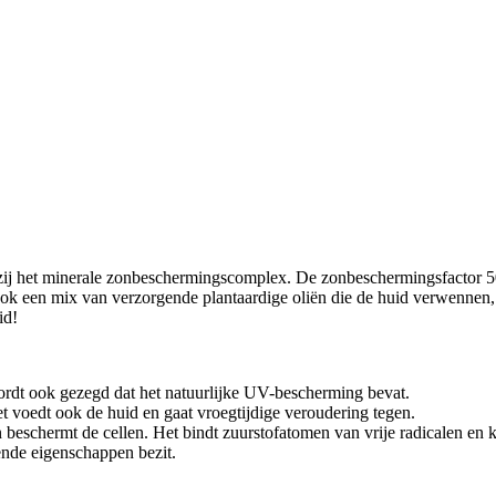
j het minerale zonbeschermingscomplex. De zonbeschermingsfactor 50,
 een mix van verzorgende plantaardige oliën die de huid verwennen, het
id!
ordt ook gezegd dat het natuurlijke UV-bescherming bevat.
Het voedt ook de huid en gaat vroegtijdige veroudering tegen.
beschermt de cellen. Het bindt zuurstofatomen van vrije radicalen en k
ende eigenschappen bezit.