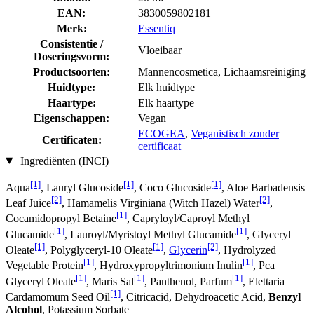
EAN:
3830059802181
Merk:
Essentiq
Consistentie /
Vloeibaar
Doseringsvorm:
Productsoorten:
Mannencosmetica, Lichaamsreiniging
Huidtype:
Elk huidtype
Haartype:
Elk haartype
Eigenschappen:
Vegan
ECOGEA
,
Veganistisch zonder
Certificaten:
certificaat
Ingrediënten (INCI)
[1]
[1]
[1]
Aqua
, Lauryl Glucoside
, Coco Glucoside
, Aloe Barbadensis
[2]
[2]
Leaf Juice
, Hamamelis Virginiana (Witch Hazel) Water
,
[1]
Cocamidopropyl Betaine
, Capryloyl/Caproyl Methyl
[1]
[1]
Glucamide
, Lauroyl/Myristoyl Methyl Glucamide
, Glyceryl
[1]
[1]
[2]
Oleate
, Polyglyceryl-10 Oleate
,
Glycerin
, Hydrolyzed
[1]
[1]
Vegetable Protein
, Hydroxypropyltrimonium Inulin
, Pca
[1]
[1]
[1]
Glyceryl Oleate
, Maris Sal
, Panthenol, Parfum
, Elettaria
[1]
Cardamomum Seed Oil
, Citricacid, Dehydroacetic Acid,
Benzyl
Alcohol
, Potassium Sorbate