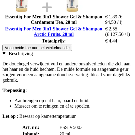
Essentiq For Men 3in1 Shower Gel & Shampoo
€ 1,89
(€
Cardamom Tea, 20 ml
94,50 / l)
Essentiq For Men 3in1 Shower Gel & Shampoo
€ 2,55
Arctic Fruits, 20 ml
(€ 127,50 / l)
Totaalprijs:
€ 4,44
Voeg beide toe aan het winkelmandje
Beschrijving
De douchegel verwijdert vuil en andere onzuiverheden die zich aan
het haar en de huid hechten. De milde formule en aangename geur
zorgen voor een aangename douche-ervaring. Ideaal voor dagelijks
gebruik.
Toepassing
:
Aanbrengen op nat haar, baard en huid.
Masseer om te reinigen en af te spoelen.
Let op
: Bewaar op kamertemperatuur.
Art. nr.:
ESS-V5003
Inhoud:
20 ml