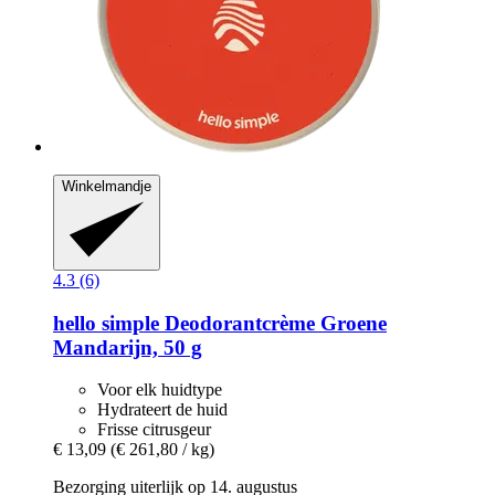
Winkelmandje
4.3 (6)
hello simple
Deodorantcrème Groene
Mandarijn, 50 g
Voor elk huidtype
Hydrateert de huid
Frisse citrusgeur
€ 13,09
(€ 261,80 / kg)
Bezorging uiterlijk op 14. augustus