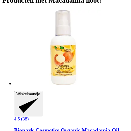
Producten met Macadamia noot:
Winkelmandje
4.5 (38)
Biopark Cosmetics
Organic Macadamia Oil,