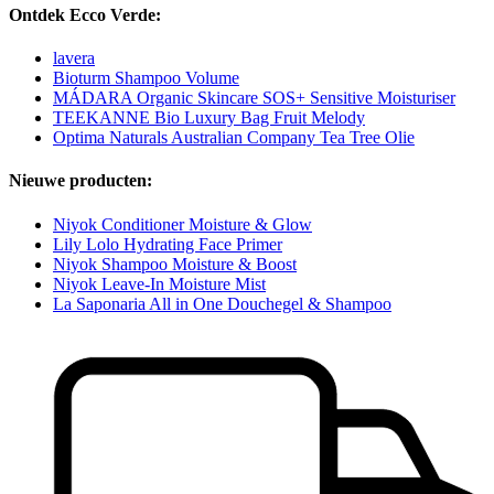
Ontdek Ecco Verde:
lavera
Bioturm Shampoo Volume
MÁDARA Organic Skincare SOS+ Sensitive Moisturiser
TEEKANNE Bio Luxury Bag Fruit Melody
Optima Naturals Australian Company Tea Tree Olie
Nieuwe producten:
Niyok Conditioner Moisture & Glow
Lily Lolo Hydrating Face Primer
Niyok Shampoo Moisture & Boost
Niyok Leave-In Moisture Mist
La Saponaria All in One Douchegel & Shampoo