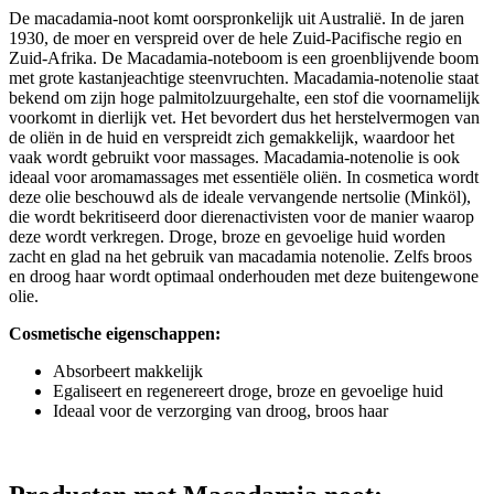
De macadamia-noot komt oorspronkelijk uit Australië. In de jaren
1930, de moer en verspreid over de hele Zuid-Pacifische regio en
Zuid-Afrika. De Macadamia-noteboom is een groenblijvende boom
met grote kastanjeachtige steenvruchten. Macadamia-notenolie staat
bekend om zijn hoge palmitolzuurgehalte, een stof die voornamelijk
voorkomt in dierlijk vet. Het bevordert dus het herstelvermogen van
de oliën in de huid en verspreidt zich gemakkelijk, waardoor het
vaak wordt gebruikt voor massages. Macadamia-notenolie is ook
ideaal voor aromamassages met essentiële oliën. In cosmetica wordt
deze olie beschouwd als de ideale vervangende nertsolie (Minköl),
die wordt bekritiseerd door dierenactivisten voor de manier waarop
deze wordt verkregen. Droge, broze en gevoelige huid worden
zacht en glad na het gebruik van macadamia notenolie. Zelfs broos
en droog haar wordt optimaal onderhouden met deze buitengewone
olie.
Cosmetische eigenschappen:
Absorbeert makkelijk
Egaliseert en regenereert droge, broze en gevoelige huid
Ideaal voor de verzorging van droog, broos haar