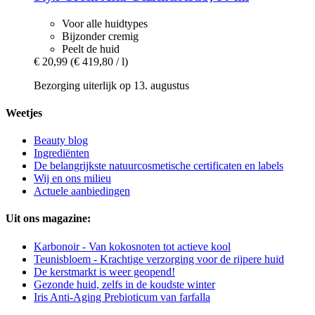
Voor alle huidtypes
Bijzonder cremig
Peelt de huid
€ 20,99
(€ 419,80 / l)
Bezorging uiterlijk op 13. augustus
Weetjes
Beauty blog
Ingrediënten
De belangrijkste natuurcosmetische certificaten en labels
Wij en ons milieu
Actuele aanbiedingen
Uit ons magazine:
Karbonoir - Van kokosnoten tot actieve kool
Teunisbloem - Krachtige verzorging voor de rijpere huid
De kerstmarkt is weer geopend!
Gezonde huid, zelfs in de koudste winter
Iris Anti-Aging Prebioticum van farfalla