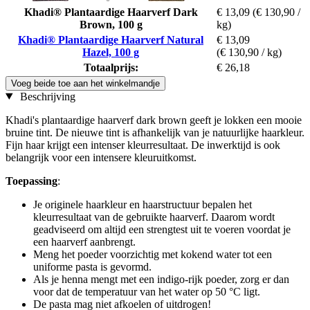
Khadi® Plantaardige Haarverf Dark
€ 13,09
(€ 130,90 /
Brown, 100 g
kg)
Khadi® Plantaardige Haarverf Natural
€ 13,09
Hazel, 100 g
(€ 130,90 / kg)
Totaalprijs:
€ 26,18
Voeg beide toe aan het winkelmandje
Beschrijving
Khadi's plantaardige haarverf dark brown geeft je lokken een mooie
bruine tint. De nieuwe tint is afhankelijk van je natuurlijke haarkleur.
Fijn haar krijgt een intenser kleurresultaat. De inwerktijd is ook
belangrijk voor een intensere kleuruitkomst.
Toepassing
:
Je originele haarkleur en haarstructuur bepalen het
kleurresultaat van de gebruikte haarverf. Daarom wordt
geadviseerd om altijd een strengtest uit te voeren voordat je
een haarverf aanbrengt.
Meng het poeder voorzichtig met kokend water tot een
uniforme pasta is gevormd.
Als je henna mengt met een indigo-rijk poeder, zorg er dan
voor dat de temperatuur van het water op 50 °C ligt.
De pasta mag niet afkoelen of uitdrogen!