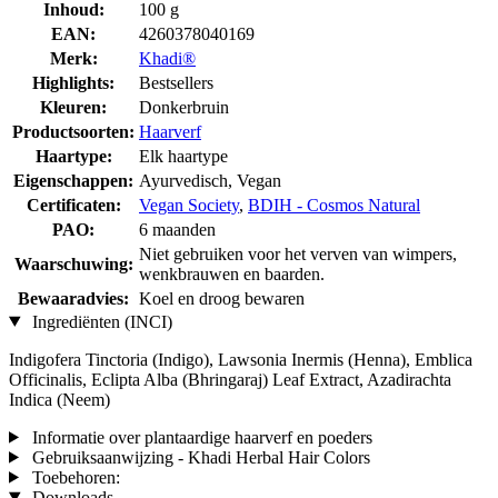
Inhoud:
100 g
EAN:
4260378040169
Merk:
Khadi®
Highlights:
Bestsellers
Kleuren:
Donkerbruin
Productsoorten:
Haarverf
Haartype:
Elk haartype
Eigenschappen:
Ayurvedisch, Vegan
Certificaten:
Vegan Society
,
BDIH - Cosmos Natural
PAO:
6 maanden
Niet gebruiken voor het verven van wimpers,
Waarschuwing:
wenkbrauwen en baarden.
Bewaaradvies:
Koel en droog bewaren
Ingrediënten (INCI)
Indigofera Tinctoria (Indigo), Lawsonia Inermis (Henna), Emblica
Officinalis, Eclipta Alba (Bhringaraj) Leaf Extract, Azadirachta
Indica (Neem)
Informatie over plantaardige haarverf en poeders
Gebruiksaanwijzing - Khadi Herbal Hair Colors
Toebehoren:
Downloads