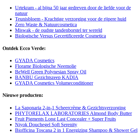
Urtekram - al bijna 50 jaar gedreven door de liefde voor de
natuur
Teunisbloem - Krachtige verzorging voor de rijpere huid
Zero Waste & Natuurcosmetica
Miswak - de oudste tandenborstel ter wereld
Biologische Versus Gecertificeerde Cosmetica
Ontdek Ecco Verde:
GYADA Cosmetics
Florame Biologische Neemolie
BeWell Green Polynesian Spray Oil
BANBU Gezichtszeep KADIA
GYADA Cosmetics Volumeconditioner
Nieuwe producten:
La Saponaria 2-in-1 Scheercrème & Gezichtsverzorging
PHYTORELAX LABORATORIES Almond Body Butter
Fruit Pigments Long Last Concealer + Super Fruits
Niyok Douchegel Soft Serenity
Biofficina Toscana 2 in 1 Energizing Shampoo & Shower Gel