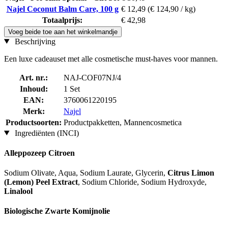
Najel Coconut Balm Care, 100 g
€ 12,49
(€ 124,90 / kg)
Totaalprijs:
€ 42,98
Voeg beide toe aan het winkelmandje
Beschrijving
Een luxe cadeauset met alle cosmetische must-haves voor mannen.
Art. nr.:
NAJ-COF07NJ/4
Inhoud:
1 Set
EAN:
3760061220195
Merk:
Najel
Productsoorten:
Productpakketten, Mannencosmetica
Ingrediënten (INCI)
Alleppozeep Citroen
Sodium Olivate, Aqua, Sodium Laurate, Glycerin,
Citrus Limon
(Lemon) Peel Extract
, Sodium Chloride, Sodium Hydroxyde,
Linalool
Biologische Zwarte Komijnolie