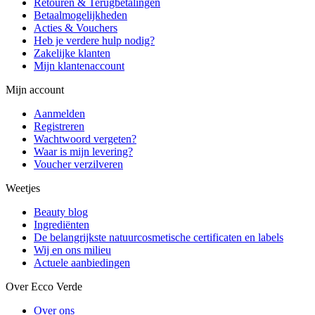
Retouren & Terugbetalingen
Betaalmogelijkheden
Acties & Vouchers
Heb je verdere hulp nodig?
Zakelijke klanten
Mijn klantenaccount
Mijn account
Aanmelden
Registreren
Wachtwoord vergeten?
Waar is mijn levering?
Voucher verzilveren
Weetjes
Beauty blog
Ingrediënten
De belangrijkste natuurcosmetische certificaten en labels
Wij en ons milieu
Actuele aanbiedingen
Over Ecco Verde
Over ons