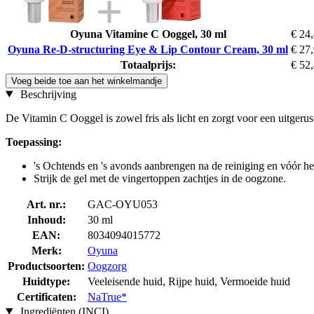
Oyuna Vitamine C Ooggel, 30 ml
€ 24
Oyuna Re-D-structuring Eye & Lip Contour Cream, 30 ml
€ 27
Totaalprijs:
€ 52
Voeg beide toe aan het winkelmandje
Beschrijving
De Vitamin C Ooggel is zowel fris als licht en zorgt voor een uitgeru
Toepassing:
's Ochtends en 's avonds aanbrengen na de reiniging en vóór het
Strijk de gel met de vingertoppen zachtjes in de oogzone.
Art. nr.:
GAC-OYU053
Inhoud:
30 ml
EAN:
8034094015772
Merk:
Oyuna
Productsoorten:
Oogzorg
Huidtype:
Veeleisende huid, Rijpe huid, Vermoeide huid
Certificaten:
NaTrue*
Ingrediënten (INCI)