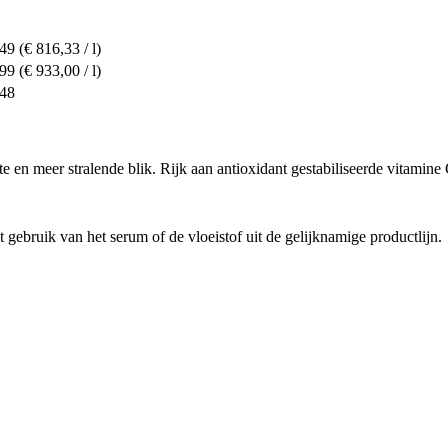
,49
(€ 816,33 / l)
,99
(€ 933,00 / l)
,48
ste en meer stralende blik. Rijk aan antioxidant gestabiliseerde vitami
 gebruik van het serum of de vloeistof uit de gelijknamige productlijn.