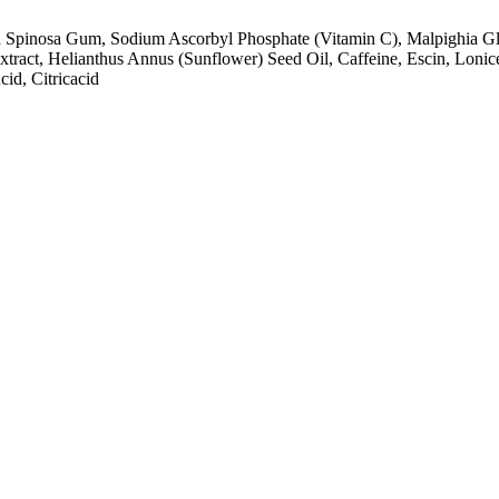
a Spinosa Gum, Sodium Ascorbyl Phosphate (Vitamin C), Malpighia Gla
tract, Helianthus Annus (Sunflower) Seed Oil, Caffeine, Escin, Lonic
id, Citricacid