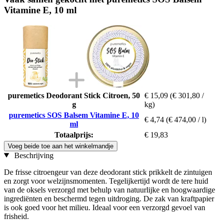
Vitamine E, 10 ml
puremetics Deodorant Stick Citroen, 50
€ 15,09
(€ 301,80 /
g
kg)
puremetics SOS Balsem Vitamine E, 10
€ 4,74
(€ 474,00 / l)
ml
Totaalprijs:
€ 19,83
Voeg beide toe aan het winkelmandje
Beschrijving
De frisse citroengeur van deze deodorant stick prikkelt de zintuigen
en zorgt voor welzijnsmomenten. Tegelijkertijd wordt de tere huid
van de oksels verzorgd met behulp van natuurlijke en hoogwaardige
ingrediënten en beschermd tegen uitdroging. De zak van kraftpapier
is ook goed voor het milieu. Ideaal voor een verzorgd gevoel van
frisheid.