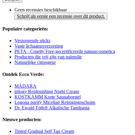
Geen recensies beschikbaar
Schrijf als eerste een recensie over dit product.
Populaire categorieën:
Verzorgende sticks
Vaste lichaamsverzorging
PETA - Cruelty Free-gecertificeerde natuurcosmetica
Producten die vrij zijn van palmolie
Natuurlijke citrusgeur
Ontdek Ecco Verde:
MÁDARA
trilogy Replenishing Night Cream
KOSTKAMM Korte Saunaborstel
Logona purify Micellair Reinigingsschuim
Dr. Ewald Töth® Alkalische Tandpasta
Nieuwe producten:
Tinted Gradual Self Tan Cream