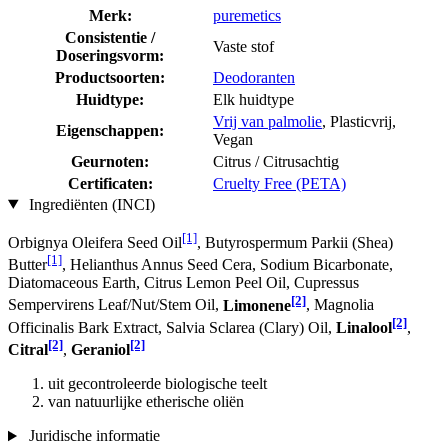
Merk:
puremetics
Consistentie /
Vaste stof
Doseringsvorm:
Productsoorten:
Deodoranten
Huidtype:
Elk huidtype
Vrij van palmolie
, Plasticvrij,
Eigenschappen:
Vegan
Geurnoten:
Citrus / Citrusachtig
Certificaten:
Cruelty Free (PETA)
Ingrediënten (INCI)
[1]
Orbignya Oleifera Seed Oil
, Butyrospermum Parkii (Shea)
[1]
Butter
, Helianthus Annus Seed Cera, Sodium Bicarbonate,
Diatomaceous Earth, Citrus Lemon Peel Oil, Cupressus
[2]
Sempervirens Leaf/Nut/Stem Oil,
Limonene
, Magnolia
[2]
Officinalis Bark Extract, Salvia Sclarea (Clary) Oil,
Linalool
,
[2]
[2]
Citral
,
Geraniol
uit gecontroleerde biologische teelt
van natuurlijke etherische oliën
Juridische informatie