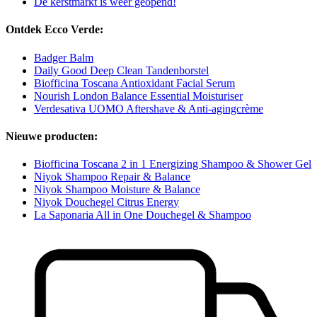
De kerstmarkt is weer geopend!
Ontdek Ecco Verde:
Badger Balm
Daily Good Deep Clean Tandenborstel
Biofficina Toscana Antioxidant Facial Serum
Nourish London Balance Essential Moisturiser
Verdesativa UOMO Aftershave & Anti-agingcrème
Nieuwe producten:
Biofficina Toscana 2 in 1 Energizing Shampoo & Shower Gel
Niyok Shampoo Repair & Balance
Niyok Shampoo Moisture & Balance
Niyok Douchegel Citrus Energy
La Saponaria All in One Douchegel & Shampoo