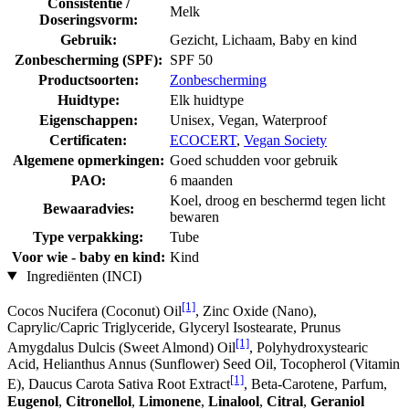
Consistentie /
Melk
Doseringsvorm:
Gebruik:
Gezicht, Lichaam, Baby en kind
Zonbescherming (SPF):
SPF 50
Productsoorten:
Zonbescherming
Huidtype:
Elk huidtype
Eigenschappen:
Unisex, Vegan, Waterproof
Certificaten:
ECOCERT
,
Vegan Society
Algemene opmerkingen:
Goed schudden voor gebruik
PAO:
6 maanden
Koel, droog en beschermd tegen licht
Bewaaradvies:
bewaren
Type verpakking:
Tube
Voor wie - baby en kind:
Kind
Ingrediënten (INCI)
[1]
Cocos Nucifera (Coconut) Oil
, Zinc Oxide (Nano),
Caprylic/Capric Triglyceride, Glyceryl Isostearate, Prunus
[1]
Amygdalus Dulcis (Sweet Almond) Oil
, Polyhydroxystearic
Acid, Helianthus Annus (Sunflower) Seed Oil, Tocopherol (Vitamin
[1]
E), Daucus Carota Sativa Root Extract
, Beta-Carotene, Parfum,
Eugenol
,
Citronellol
,
Limonene
,
Linalool
,
Citral
,
Geraniol