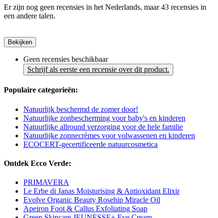
Er zijn nog geen recensies in het Nederlands, maar 43 recensies in
een andere talen.
Bekijken
Geen recensies beschikbaar
Schrijf als eerste een recensie over dit product.
Populaire categorieën:
Natuurlijk beschermd de zomer door!
Natuurlijke zonbescherming voor baby's en kinderen
Natuurlijke allround verzorging voor de hele familie
Natuurlijke zonnecrèmes voor volwassenen en kinderen
ECOCERT-gecertificeerde natuurcosmetica
Ontdek Ecco Verde:
PRIMAVERA
Le Erbe di Janas Moisturising & Antioxidant Elixir
Evolve Organic Beauty Rosehip Miracle Oil
Apeiron Foot & Callus Exfoliating Soap
Green Skincare JEUNESSE+ Eye Cream