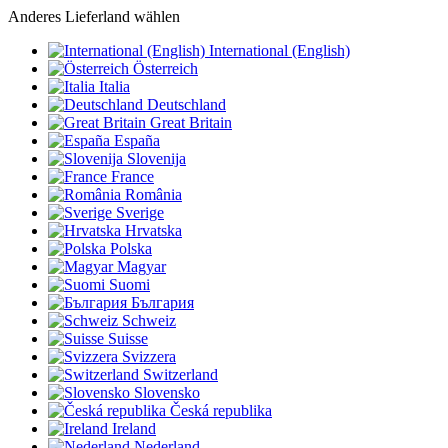
Anderes Lieferland wählen
International (English)
Österreich
Italia
Deutschland
Great Britain
España
Slovenija
France
România
Sverige
Hrvatska
Polska
Magyar
Suomi
България
Schweiz
Suisse
Svizzera
Switzerland
Slovensko
Česká republika
Ireland
Nederland