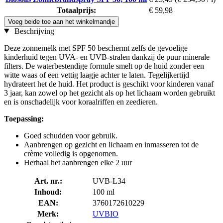
Totaalprijs:
€ 59,98
Voeg beide toe aan het winkelmandje
Beschrijving
Deze zonnemelk met SPF 50 beschermt zelfs de gevoelige
kinderhuid tegen UVA- en UVB-stralen dankzij de puur minerale
filters. De waterbestendige formule smelt op de huid zonder een
witte waas of een vettig laagje achter te laten. Tegelijkertijd
hydrateert het de huid. Het product is geschikt voor kinderen vanaf
3 jaar, kan zowel op het gezicht als op het lichaam worden gebruikt
en is onschadelijk voor koraalriffen en zeedieren.
Toepassing:
Goed schudden voor gebruik.
Aanbrengen op gezicht en lichaam en inmasseren tot de
crème volledig is opgenomen.
Herhaal het aanbrengen elke 2 uur
Art. nr.:
UVB-L34
Inhoud:
100 ml
EAN:
3760172610229
Merk:
UVBIO