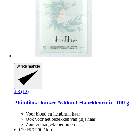
Winkelmandje
3.3 (12)
Phitofilos
Donker Asblond Haarkleurmix, 100 g
Voor blond en lichtbruin haar
Ook voor het bedekken van grijs haar
Zonder oranje/koper noten
€ 9,79
(€ 97,90 / kg)