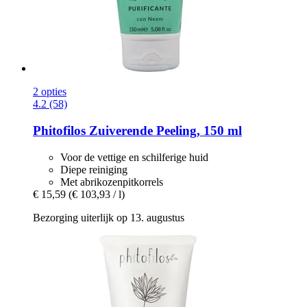
2 opties
4.2 (58)
Phitofilos
Zuiverende Peeling, 150 ml
Voor de vettige en schilferige huid
Diepe reiniging
Met abrikozenpitkorrels
€ 15,59
(€ 103,93 / l)
Bezorging uiterlijk op 13. augustus