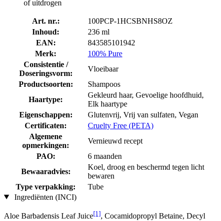
of uitdrogen
Art. nr.:
100PCP-1HCSBNHS8OZ
Inhoud:
236 ml
EAN:
843585101942
Merk:
100% Pure
Consistentie /
Vloeibaar
Doseringsvorm:
Productsoorten:
Shampoos
Gekleurd haar, Gevoelige hoofdhuid,
Haartype:
Elk haartype
Eigenschappen:
Glutenvrij, Vrij van sulfaten, Vegan
Certificaten:
Cruelty Free (PETA)
Algemene
Vernieuwd recept
opmerkingen:
PAO:
6 maanden
Koel, droog en beschermd tegen licht
Bewaaradvies:
bewaren
Type verpakking:
Tube
Ingrediënten (INCI)
[1]
Aloe Barbadensis Leaf Juice
, Cocamidopropyl Betaine, Decyl