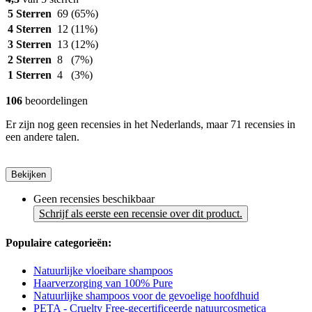
5 Sterren
69
(65%)
4 Sterren
12
(11%)
3 Sterren
13
(12%)
2 Sterren
8
(7%)
1 Sterren
4
(3%)
106
beoordelingen
Er zijn nog geen recensies in het Nederlands, maar 71 recensies in
een andere talen.
Bekijken
Geen recensies beschikbaar
Schrijf als eerste een recensie over dit product.
Populaire categorieën:
Natuurlijke vloeibare shampoos
Haarverzorging van 100% Pure
Natuurlijke shampoos voor de gevoelige hoofdhuid
PETA - Cruelty Free-gecertificeerde natuurcosmetica