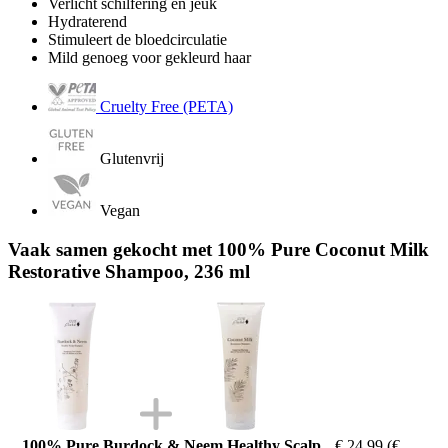
Verlicht schilfering en jeuk
Hydraterend
Stimuleert de bloedcirculatie
Mild genoeg voor gekleurd haar
Cruelty Free (PETA)
Glutenvrij
Vegan
Vaak samen gekocht met 100% Pure Coconut Milk
Restorative Shampoo, 236 ml
100% Pure Burdock & Neem Healthy Scalp
€ 24,99
(€