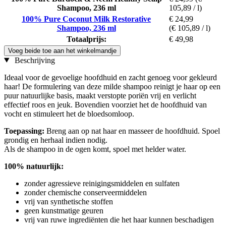
Shampoo, 236 ml
105,89 / l)
100% Pure Coconut Milk Restorative
€ 24,99
Shampoo, 236 ml
(€ 105,89 / l)
Totaalprijs:
€ 49,98
Voeg beide toe aan het winkelmandje
Beschrijving
Ideaal voor de gevoelige hoofdhuid en zacht genoeg voor gekleurd
haar! De formulering van deze milde shampoo reinigt je haar op een
puur natuurlijke basis, maakt verstopte poriën vrij en verlicht
effectief roos en jeuk. Bovendien voorziet het de hoofdhuid van
vocht en stimuleert het de bloedsomloop.
Toepassing:
Breng aan op nat haar en masseer de hoofdhuid. Spoel
grondig en herhaal indien nodig.
Als de shampoo in de ogen komt, spoel met helder water.
100% natuurlijk:
zonder agressieve reinigingsmiddelen en sulfaten
zonder chemische conserveermiddelen
vrij van synthetische stoffen
geen kunstmatige geuren
vrij van ruwe ingrediënten die het haar kunnen beschadigen