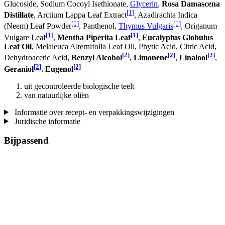
Glucoside, Sodium Cocoyl Isethionate,
Glycerin
,
Rosa Damascena
[1]
Distillate
, Arctium Lappa Leaf Extract
, Azadirachta Indica
[1]
[1]
(Neem) Leaf Powder
, Panthenol,
Thymus Vulgaris
, Origanum
[1]
[1]
Vulgare Leaf
,
Mentha Piperita Leaf
,
Eucalyptus Globulus
Leaf Oil
, Melaleuca Alternifolia Leaf Oil, Phytic Acid, Citric Acid,
[2]
[2]
[2]
Dehydroacetic Acid,
Benzyl Alcohol
,
Limonene
,
Linalool
,
[2]
[2]
Geraniol
,
Eugenol
uit gecontroleerde biologische teelt
van natuurlijke oliën
Informatie over recept- en verpakkingswijzigingen
Juridische informatie
Bijpassend