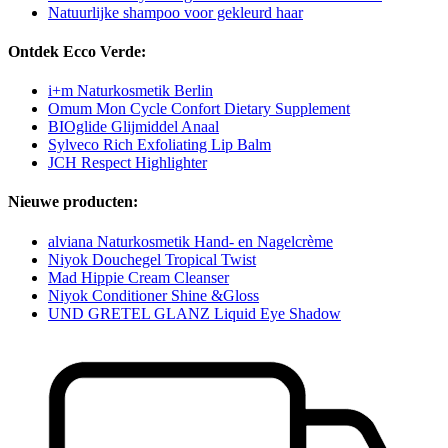
Natuurlijke shampoo voor gekleurd haar
Ontdek Ecco Verde:
i+m Naturkosmetik Berlin
Omum Mon Cycle Confort Dietary Supplement
BIOglide Glijmiddel Anaal
Sylveco Rich Exfoliating Lip Balm
JCH Respect Highlighter
Nieuwe producten:
alviana Naturkosmetik Hand- en Nagelcrème
Niyok Douchegel Tropical Twist
Mad Hippie Cream Cleanser
Niyok Conditioner Shine &Gloss
UND GRETEL GLANZ Liquid Eye Shadow