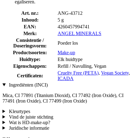
egaliseren.
Art. nr.:
ANG-43712
Inhoud:
5 g
EAN:
4260457994741
Merk:
ANGEL MINERALS
Consistentie /
Poeder los
Doseringsvorm:
Productsoorten:
Make-up
Huidtype:
Elk huidtype
Eigenschappen:
Refill / Navulling, Vegan
Cruelty Free (PETA)
,
Vegan Society
,
Certificaten:
ICADA
Ingrediënten (INCI)
Mica, CI 77891 (Titanium Dioxid), CI 77492 (Iron Oxide), CI
77491 (Iron Oxide), CI 77499 (Iron Oxide)
Kleurtypes
Vind de juiste stichting
Wat is HD-make-up?
Juridische informatie