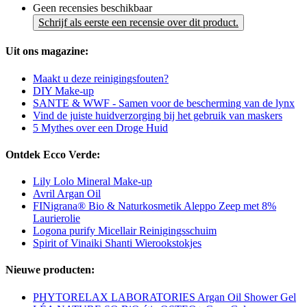
Geen recensies beschikbaar
Schrijf als eerste een recensie over dit product.
Uit ons magazine:
Maakt u deze reinigingsfouten?
DIY Make-up
SANTE & WWF - Samen voor de bescherming van de lynx
Vind de juiste huidverzorging bij het gebruik van maskers
5 Mythes over een Droge Huid
Ontdek Ecco Verde:
Lily Lolo Mineral Make-up
Avril Argan Oil
FINigrana® Bio & Naturkosmetik Aleppo Zeep met 8%
Laurierolie
Logona purify Micellair Reinigingsschuim
Spirit of Vinaiki Shanti Wierookstokjes
Nieuwe producten:
PHYTORELAX LABORATORIES Argan Oil Shower Gel