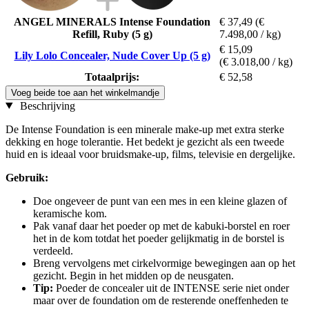
ANGEL MINERALS Intense Foundation
€ 37,49
(€
Refill, Ruby (5 g)
7.498,00 / kg)
€ 15,09
Lily Lolo Concealer, Nude Cover Up (5 g)
(€ 3.018,00 / kg)
Totaalprijs:
€ 52,58
Voeg beide toe aan het winkelmandje
Beschrijving
De Intense Foundation is een minerale make-up met extra sterke
dekking en hoge tolerantie. Het bedekt je gezicht als een tweede
huid en is ideaal voor bruidsmake-up, films, televisie en dergelijke.
Gebruik:
Doe ongeveer de punt van een mes in een kleine glazen of
keramische kom.
Pak vanaf daar het poeder op met de kabuki-borstel en roer
het in de kom totdat het poeder gelijkmatig in de borstel is
verdeeld.
Breng vervolgens met cirkelvormige bewegingen aan op het
gezicht. Begin in het midden op de neusgaten.
Tip:
Poeder de concealer uit de INTENSE serie niet onder
maar over de foundation om de resterende oneffenheden te