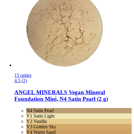
15 opties
4.5 (2)
ANGEL MINERALS
Vegan Mineral
Foundation Mini, N4 Satin Pearl (2 g)
N4 Satin Pearl
Y1 Satin Light
Y2 Vanilla
Y3 Golden Sky
Y4 Warm Sand