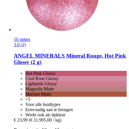
10 opties
3.0 (2)
ANGEL MINERALS
Mineral Rouge, Hot Pink
Glossy (2 g)
Hot Pink Glossy
Cool Rose Glossy
Lightpink Glossy
Magnolia Matte
Maroon Matte
+5
Voor alle huidtypes
Eenvoudig aan te brengen
Werkt ook als lipkleur
€ 23,99
(€ 11.995,00 / kg)