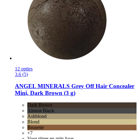
12 opties
3.6 (5)
ANGEL MINERALS
Grey Off Hair Concealer
Mini, Dark Brown (3 g)
Dark Brown
Almost Black
Ashblond
Blond
Brunette
+7
Voor rijper en grijs haar