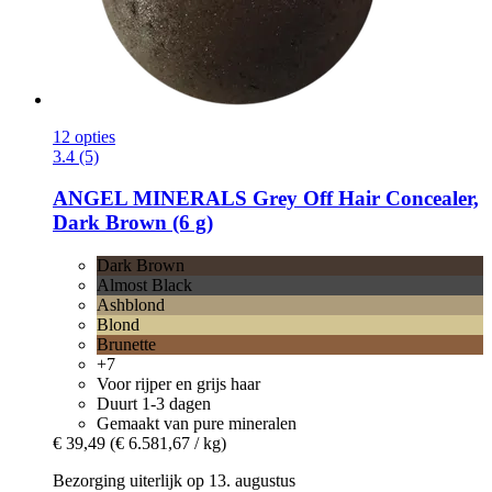
12 opties
3.4 (5)
ANGEL MINERALS
Grey Off Hair Concealer,
Dark Brown (6 g)
Dark Brown
Almost Black
Ashblond
Blond
Brunette
+7
Voor rijper en grijs haar
Duurt 1-3 dagen
Gemaakt van pure mineralen
€ 39,49
(€ 6.581,67 / kg)
Bezorging uiterlijk op 13. augustus