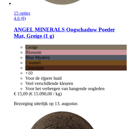
15 opties
4.6 (8)
ANGEL MINERALS
Oogschaduw Poeder
Mat, Greige (1 g)
Greige
Blossom
Blue Mystery
Caramel
Chocolate
+10
Voor de rijpere huid
Veel verschillende kleuren
Voor het verbergen van hangende oogleden
€ 15,09
(€ 15.090,00 / kg)
Bezorging uiterlijk op 13. augustus