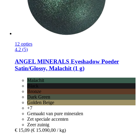
12 opties
4.2 (5)
ANGEL MINERALS
Eyeshadow Poeder
Satin/Glossy, Malachit (1 g)
Malachit
Black
Bronze
Dark Green
Golden Beige
+7
Gemaakt van pure mineralen
Zet speciale accenten
Zeer zuinig
€ 15,09
(€ 15.090,00 / kg)