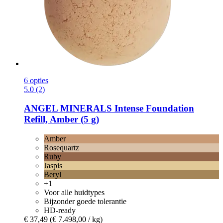
6 opties
5.0 (2)
ANGEL MINERALS
Intense Foundation
Refill, Amber (5 g)
Amber
Rosequartz
Ruby
Jaspis
Beryl
+1
Voor alle huidtypes
Bijzonder goede tolerantie
HD-ready
€ 37,49
(€ 7.498,00 / kg)