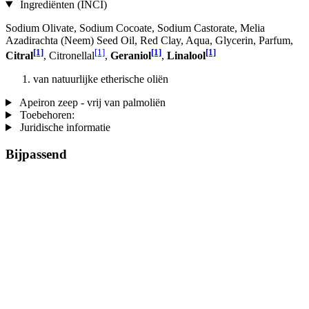
Ingrediënten (INCI)
Sodium Olivate, Sodium Cocoate, Sodium Castorate, Melia
Azadirachta (Neem) Seed Oil, Red Clay, Aqua, Glycerin, Parfum,
[1]
[1]
[1]
[1]
Citral
, Citronellal
,
Geraniol
,
Linalool
van natuurlijke etherische oliën
Apeiron zeep - vrij van palmoliën
Toebehoren:
Juridische informatie
Bijpassend