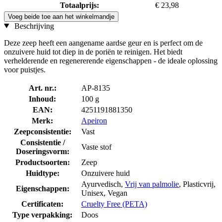
Totaalprijs:
€ 23,98
Voeg beide toe aan het winkelmandje
Beschrijving
Deze zeep heeft een aangename aardse geur en is perfect om de
onzuivere huid tot diep in de poriën te reinigen. Het biedt
verhelderende en regenererende eigenschappen - de ideale oplossing
voor puistjes.
Art. nr.:
AP-8135
Inhoud:
100 g
EAN:
4251191881350
Merk:
Apeiron
Zeepconsistentie:
Vast
Consistentie /
Vaste stof
Doseringsvorm:
Productsoorten:
Zeep
Huidtype:
Onzuivere huid
Ayurvedisch,
Vrij van palmolie
, Plasticvrij,
Eigenschappen:
Unisex, Vegan
Certificaten:
Cruelty Free (PETA)
Type verpakking:
Doos