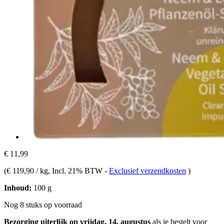
€ 11,99
(
€ 119,90 / kg
, Incl. 21% BTW
-
Exclusief verzendkosten
)
Inhoud:
100 g
Nog 8 stuks op voorraad
Bezorging uiterlijk op vrijdag, 14. augustus
als je bestelt voor