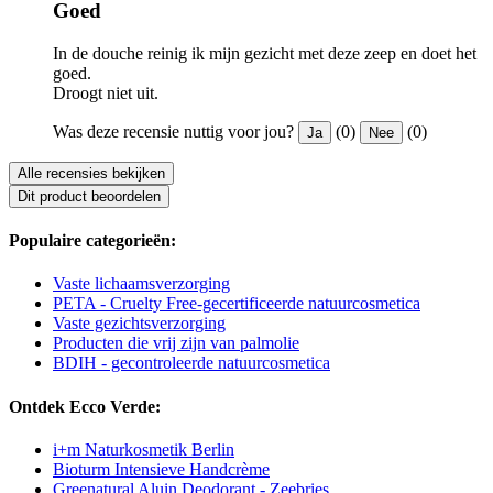
Goed
In de douche reinig ik mijn gezicht met deze zeep en doet het
goed.
Droogt niet uit.
Was deze recensie nuttig voor jou?
(0)
(0)
Ja
Nee
Alle recensies bekijken
Dit product beoordelen
Populaire categorieën:
Vaste lichaamsverzorging
PETA - Cruelty Free-gecertificeerde natuurcosmetica
Vaste gezichtsverzorging
Producten die vrij zijn van palmolie
BDIH - gecontroleerde natuurcosmetica
Ontdek Ecco Verde:
i+m Naturkosmetik Berlin
Bioturm Intensieve Handcrème
Greenatural Aluin Deodorant - Zeebries