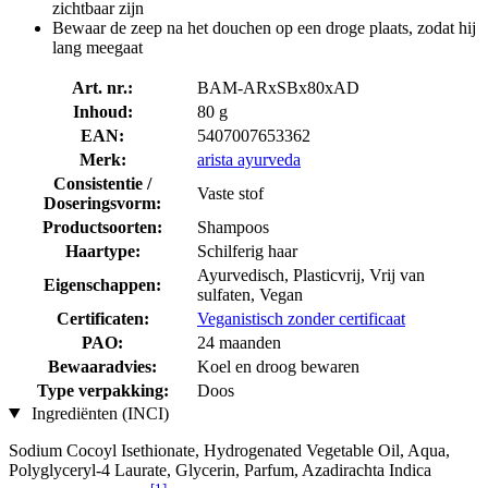
zichtbaar zijn
Bewaar de zeep na het douchen op een droge plaats, zodat hij
lang meegaat
Art. nr.:
BAM-ARxSBx80xAD
Inhoud:
80 g
EAN:
5407007653362
Merk:
arista ayurveda
Consistentie /
Vaste stof
Doseringsvorm:
Productsoorten:
Shampoos
Haartype:
Schilferig haar
Ayurvedisch, Plasticvrij, Vrij van
Eigenschappen:
sulfaten, Vegan
Certificaten:
Veganistisch zonder certificaat
PAO:
24 maanden
Bewaaradvies:
Koel en droog bewaren
Type verpakking:
Doos
Ingrediënten (INCI)
Sodium Cocoyl Isethionate, Hydrogenated Vegetable Oil, Aqua,
Polyglyceryl-4 Laurate, Glycerin, Parfum, Azadirachta Indica