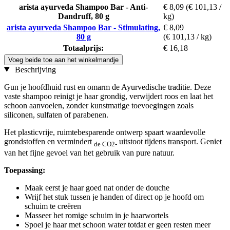
arista ayurveda Shampoo Bar - Anti-
€ 8,09
(€ 101,13 /
Dandruff, 80 g
kg)
arista ayurveda Shampoo Bar - Stimulating,
€ 8,09
80 g
(€ 101,13 / kg)
Totaalprijs:
€ 16,18
Voeg beide toe aan het winkelmandje
Beschrijving
Gun je hoofdhuid rust en omarm de Ayurvedische traditie. Deze
vaste shampoo reinigt je haar grondig, verwijdert roos en laat het
schoon aanvoelen, zonder kunstmatige toevoegingen zoals
siliconen, sulfaten of parabenen.
Het plasticvrije, ruimtebesparende ontwerp spaart waardevolle
grondstoffen en vermindert
uitstoot tijdens transport. Geniet
de CO2-
van het fijne gevoel van het gebruik van pure natuur.
Toepassing:
Maak eerst je haar goed nat onder de douche
Wrijf het stuk tussen je handen of direct op je hoofd om
schuim te creëren
Masseer het romige schuim in je haarwortels
Spoel je haar met schoon water totdat er geen resten meer