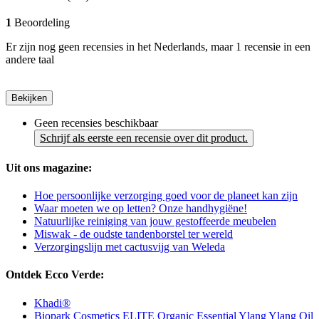
1
Beoordeling
Er zijn nog geen recensies in het Nederlands, maar 1 recensie in een
andere taal
Bekijken
Geen recensies beschikbaar
Schrijf als eerste een recensie over dit product.
Uit ons magazine:
Hoe persoonlijke verzorging goed voor de planeet kan zijn
Waar moeten we op letten? Onze handhygiëne!
Natuurlijke reiniging van jouw gestoffeerde meubelen
Miswak - de oudste tandenborstel ter wereld
Verzorgingslijn met cactusvijg van Weleda
Ontdek Ecco Verde:
Khadi®
Biopark Cosmetics ELITE Organic Essential Ylang Ylang Oil