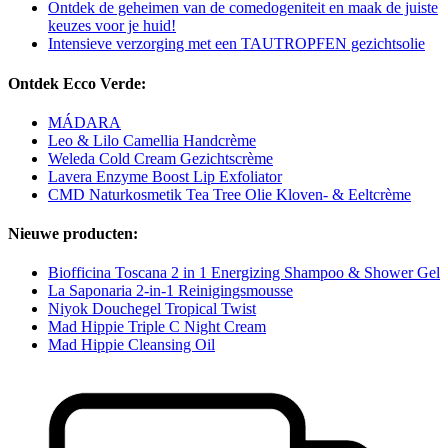
Ontdek de geheimen van de comedogeniteit en maak de juiste
keuzes voor je huid!
Intensieve verzorging met een TAUTROPFEN gezichtsolie
Ontdek Ecco Verde:
MÁDARA
Leo & Lilo Camellia Handcrème
Weleda Cold Cream Gezichtscrème
Lavera Enzyme Boost Lip Exfoliator
CMD Naturkosmetik Tea Tree Olie Kloven- & Eeltcrème
Nieuwe producten:
Biofficina Toscana 2 in 1 Energizing Shampoo & Shower Gel
La Saponaria 2-in-1 Reinigingsmousse
Niyok Douchegel Tropical Twist
Mad Hippie Triple C Night Cream
Mad Hippie Cleansing Oil