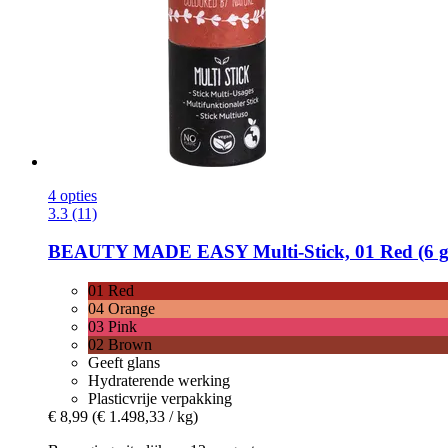
4 opties
3.3 (11)
BEAUTY MADE EASY
Multi-​Stick, 01 Red (6 g
01 Red
04 Orange
03 Pink
02 Brown
Geeft glans
Hydraterende werking
Plasticvrije verpakking
€ 8,99
(€ 1.498,33 / kg)