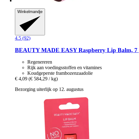
Winkelmandje
4.5 (92)
BEAUTY MADE EASY
Raspberry Lip Balm, 7
Regenereren
Rijk aan voedingsstoffen en vitamines
Koudgeperste frambozenzaadolie
€ 4,09
(€ 584,29 / kg)
Bezorging uiterlijk op 12. augustus