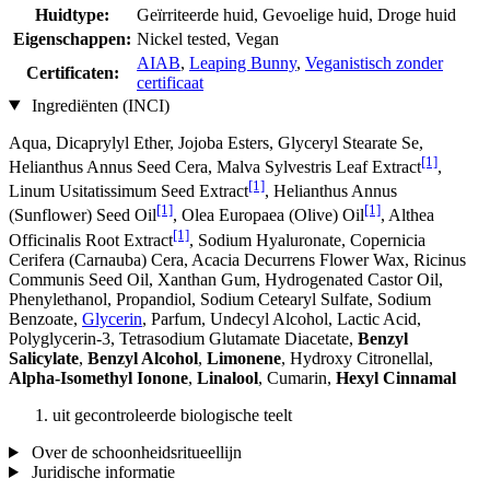
Huidtype:
Geïrriteerde huid, Gevoelige huid, Droge huid
Eigenschappen:
Nickel tested, Vegan
AIAB
,
Leaping Bunny
,
Veganistisch zonder
Certificaten:
certificaat
Ingrediënten (INCI)
Aqua, Dicaprylyl Ether, Jojoba Esters, Glyceryl Stearate Se,
[1]
Helianthus Annus Seed Cera, Malva Sylvestris Leaf Extract
,
[1]
Linum Usitatissimum Seed Extract
, Helianthus Annus
[1]
[1]
(Sunflower) Seed Oil
, Olea Europaea (Olive) Oil
, Althea
[1]
Officinalis Root Extract
, Sodium Hyaluronate, Copernicia
Cerifera (Carnauba) Cera, Acacia Decurrens Flower Wax, Ricinus
Communis Seed Oil, Xanthan Gum, Hydrogenated Castor Oil,
Phenylethanol, Propandiol, Sodium Cetearyl Sulfate, Sodium
Benzoate,
Glycerin
, Parfum, Undecyl Alcohol, Lactic Acid,
Polyglycerin-3, Tetrasodium Glutamate Diacetate,
Benzyl
Salicylate
,
Benzyl Alcohol
,
Limonene
, Hydroxy Citronellal,
Alpha-Isomethyl Ionone
,
Linalool
, Cumarin,
Hexyl Cinnamal
uit gecontroleerde biologische teelt
Over de schoonheidsritueellijn
Juridische informatie