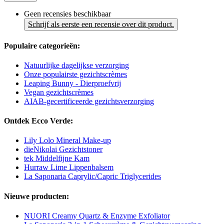
Geen recensies beschikbaar
Schrijf als eerste een recensie over dit product.
Populaire categorieën:
Natuurlijke dagelijkse verzorging
Onze populairste gezichtscrèmes
Leaping Bunny - Dierproefvrij
Vegan gezichtscrèmes
AIAB-gecertificeerde gezichtsverzorging
Ontdek Ecco Verde:
Lily Lolo Mineral Make-up
dieNikolai Gezichtstoner
tek Middelfijne Kam
Hurraw Lime Lippenbalsem
La Saponaria Caprylic/Capric Triglycerides
Nieuwe producten:
NUORI Creamy Quartz & Enzyme Exfoliator