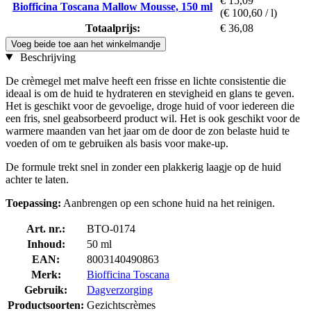
€ 15,09
Biofficina Toscana Mallow Mousse, 150 ml
(€ 100,60 / l)
Totaalprijs:
€ 36,08
Voeg beide toe aan het winkelmandje
Beschrijving
De crèmegel met malve heeft een frisse en lichte consistentie die
ideaal is om de huid te hydrateren en stevigheid en glans te geven.
Het is geschikt voor de gevoelige, droge huid of voor iedereen die
een fris, snel geabsorbeerd product wil. Het is ook geschikt voor de
warmere maanden van het jaar om de door de zon belaste huid te
voeden of om te gebruiken als basis voor make-up.
De formule trekt snel in zonder een plakkerig laagje op de huid
achter te laten.
Toepassing:
Aanbrengen op een schone huid na het reinigen.
Art. nr.:
BTO-0174
Inhoud:
50 ml
EAN:
8003140490863
Merk:
Biofficina Toscana
Gebruik:
Dagverzorging
Productsoorten:
Gezichtscrèmes