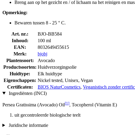
Breng aan op het gezicht en / of lichaam na het reinigen en mass
Opmerking:
Bewaren tussen 8 - 25 ° C.
Art. nr.:
BJO-BB584
Inhoud:
100 ml
EAN:
8032649455615
Merk:
bjobj
Plantensoort:
Avocado
Productsoorten:
Huidverzorgingsolie
Huidtype:
Elk huidtype
Eigenschappen:
Nickel tested, Unisex, Vegan
Certificaten:
BIOS NaturCosmetics
,
Veganistisch zonder certific
Ingrediënten (INCI)
[1]
Persea Gratissima (Avocado) Oil
, Tocopherol (Vitamin E)
uit gecontroleerde biologische teelt
Juridische informatie