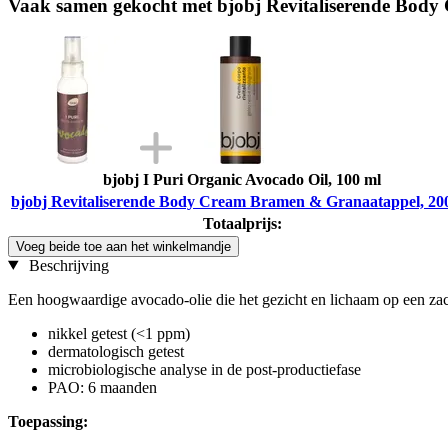
Vaak samen gekocht met bjobj Revitaliserende Bod
bjobj I Puri Organic Avocado Oil, 100 ml
bjobj Revitaliserende Body Cream Bramen & Granaatappel, 20
Totaalprijs:
Voeg beide toe aan het winkelmandje
Beschrijving
Een hoogwaardige avocado-olie die het gezicht en lichaam op een zac
nikkel getest (<1 ppm)
dermatologisch getest
microbiologische analyse in de post-productiefase
PAO: 6 maanden
Toepassing: