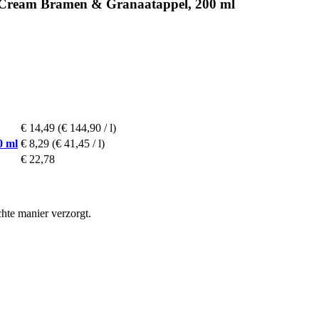
y Cream Bramen & Granaatappel, 200 ml
€ 14,49
(€ 144,90 / l)
0 ml
€ 8,29
(€ 41,45 / l)
€ 22,78
hte manier verzorgt.