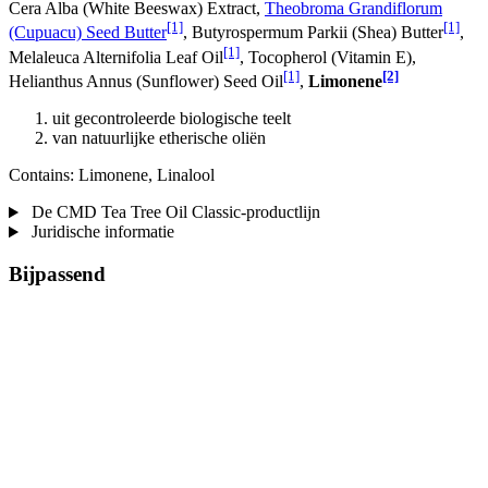
Cera Alba (White Beeswax) Extract,
Theobroma Grandiflorum
[1]
[1]
(Cupuacu) Seed Butter
, Butyrospermum Parkii (Shea) Butter
,
[1]
Melaleuca Alternifolia Leaf Oil
, Tocopherol (Vitamin E),
[1]
[2]
Helianthus Annus (Sunflower) Seed Oil
,
Limonene
uit gecontroleerde biologische teelt
van natuurlijke etherische oliën
Contains: Limonene, Linalool
De CMD Tea Tree Oil Classic-productlijn
Juridische informatie
Bijpassend