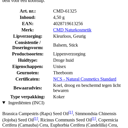
bent voor een koortslip.
Art. nr.:
CMD-61325
Inhoud:
4,50 g
EAN:
4028719613256
Merk:
CMD Naturkosmetik
Lipverzorging:
Kleurloos, Geurig
Consistentie /
Balsem, Stick
Doseringsvorm:
Productsoorten:
Lippenverzorging
Huidtype:
Droge huid
Eigenschappen:
Unisex
Geurnoten:
Theeboom
Certificaten:
NCS - Natural Cosmetics Standard
Koel, droog en beschermd tegen licht
Bewaaradvies:
bewaren
Type verpakking:
Koker
Ingrediënten (INCI)
[1]
Brassica Campestris (Raps) Seed Oil
, Simmondsia Chinensis
[1]
[1]
(Jojoba) Seed Oil
, Ricinus Communis Seed Oil
, Copernicia
Cerifera (Carnauba) Cera, Euphorbia Cerifera (Candelilla) Cera,