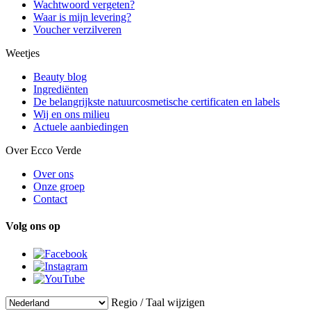
Wachtwoord vergeten?
Waar is mijn levering?
Voucher verzilveren
Weetjes
Beauty blog
Ingrediënten
De belangrijkste natuurcosmetische certificaten en labels
Wij en ons milieu
Actuele aanbiedingen
Over Ecco Verde
Over ons
Onze groep
Contact
Volg ons op
Regio / Taal wijzigen