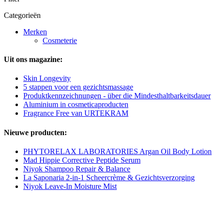
Categorieën
Merken
Cosmeterie
Uit ons magazine:
Skin Longevity
5 stappen voor een gezichtsmassage
Produktkennzeichnungen - über die Mindesthaltbarkeitsdauer
Aluminium in cosmeticaproducten
Fragrance Free van URTEKRAM
Nieuwe producten:
PHYTORELAX LABORATORIES Argan Oil Body Lotion
Mad Hippie Corrective Peptide Serum
Niyok Shampoo Repair & Balance
La Saponaria 2-in-1 Scheercrème & Gezichtsverzorging
Niyok Leave-In Moisture Mist