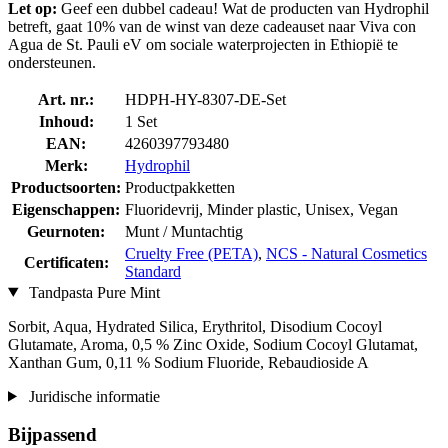
Let op:
Geef een dubbel cadeau! Wat de producten van Hydrophil
betreft, gaat 10% van de winst van deze cadeauset naar Viva con
Agua de St. Pauli eV om sociale waterprojecten in Ethiopië te
ondersteunen.
Art. nr.:
HDPH-HY-8307-DE-Set
Inhoud:
1 Set
EAN:
4260397793480
Merk:
Hydrophil
Productsoorten:
Productpakketten
Eigenschappen:
Fluoridevrij, Minder plastic, Unisex, Vegan
Geurnoten:
Munt / Muntachtig
Cruelty Free (PETA)
,
NCS - Natural Cosmetics
Certificaten:
Standard
Tandpasta Pure Mint
Sorbit, Aqua, Hydrated Silica, Erythritol, Disodium Cocoyl
Glutamate, Aroma, 0,5 % Zinc Oxide, Sodium Cocoyl Glutamat,
Xanthan Gum, 0,11 % Sodium Fluoride, Rebaudioside A
Juridische informatie
Bijpassend