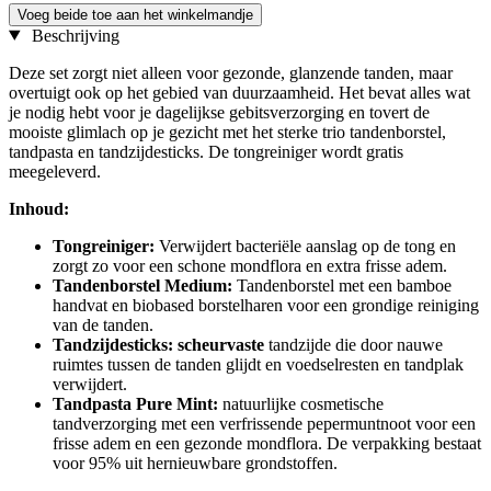
Voeg beide toe aan het winkelmandje
Beschrijving
Deze set zorgt niet alleen voor gezonde, glanzende tanden, maar
overtuigt ook op het gebied van duurzaamheid. Het bevat alles wat
je nodig hebt voor je dagelijkse gebitsverzorging en tovert de
mooiste glimlach op je gezicht met het sterke trio tandenborstel,
tandpasta en tandzijdesticks. De tongreiniger wordt gratis
meegeleverd.
Inhoud:
Tongreiniger:
Verwijdert bacteriële aanslag op de tong en
zorgt zo voor een schone mondflora en extra frisse adem.
Tandenborstel Medium:
Tandenborstel met een bamboe
handvat en biobased borstelharen voor een grondige reiniging
van de tanden.
Tandzijdesticks: scheurvaste
tandzijde die door nauwe
ruimtes tussen de tanden glijdt en voedselresten en tandplak
verwijdert.
Tandpasta Pure Mint:
natuurlijke cosmetische
tandverzorging met een verfrissende pepermuntnoot voor een
frisse adem en een gezonde mondflora. De verpakking bestaat
voor 95% uit hernieuwbare grondstoffen.