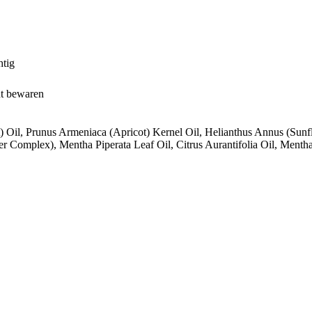
htig
ht bewaren
) Oil, Prunus Armeniaca (Apricot) Kernel Oil, Helianthus Annus (Sunf
r Complex), Mentha Piperata Leaf Oil, Citrus Aurantifolia Oil, Mentha