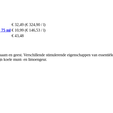
€ 32,49
(€ 324,90 / l)
 75 ml
€ 10,99
(€ 146,53 / l)
€ 43,48
en geest. Verschillende stimulerende eigenschappen van essentiële ol
zijn koele munt- en limoengeur.