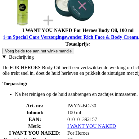
I WANT YOU NAKED For Heroes Body Oil, 100 ml
i+m Special Care Verzorgingswonder Rich Face & Body Cream,
Totaalprijs:
Voeg beide toe aan het winkelmandje
Beschrijving
De FOR HEROES Body Oil heeft een verkwikkende werking op lichaam 
olie trekt snel in, doet de huid herleven en prikkelt de zintuigen met 
Toepassing:
Na het reinigen op de huid aanbrengen en zachtjes inmasseren.
Art. nr.:
IWYN-BO-30
Inhoud:
100 ml
EAN:
010101392157
Merk:
I WANT YOU NAKED
I WANT YOU NAKED:
For Heroes