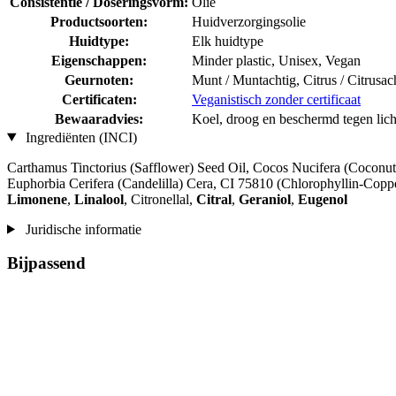
Consistentie / Doseringsvorm:
Olie
Productsoorten:
Huidverzorgingsolie
Huidtype:
Elk huidtype
Eigenschappen:
Minder plastic, Unisex, Vegan
Geurnoten:
Munt / Muntachtig, Citrus / Citrusac
Certificaten:
Veganistisch zonder certificaat
Bewaaradvies:
Koel, droog en beschermd tegen lic
Ingrediënten (INCI)
Carthamus Tinctorius (Safflower) Seed Oil, Cocos Nucifera (Coconut
Euphorbia Cerifera (Candelilla) Cera, CI 75810 (Chlorophyllin-Coppe
Limonene
,
Linalool
, Citronellal,
Citral
,
Geraniol
,
Eugenol
Juridische informatie
Bijpassend