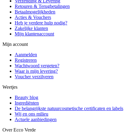
Verzending & Levering
Retouren & Terugbetalingen
Betaalmogelijkheden
Acties & Vouchers
Heb je verdere hulp nodig?
Zakelijke klanten
Mijn klantenaccount
Mijn account
Aanmelden
Registreren
Wachtwoord vergeten?
Waar is mijn levering?
Voucher verzilveren
Weetjes
Beauty blog
Ingrediënten
De belangrijkste natuurcosmetische certificaten en labels
Wij en ons milieu
Actuele aanbiedingen
Over Ecco Verde