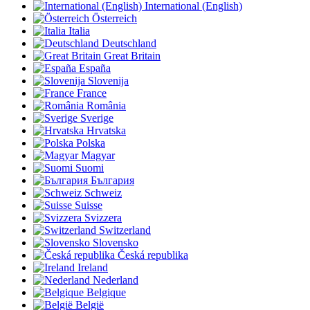
International (English)
Österreich
Italia
Deutschland
Great Britain
España
Slovenija
France
România
Sverige
Hrvatska
Polska
Magyar
Suomi
България
Schweiz
Suisse
Svizzera
Switzerland
Slovensko
Česká republika
Ireland
Nederland
Belgique
België