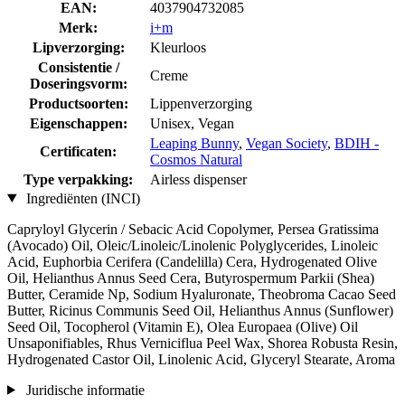
EAN:
4037904732085
Merk:
i+m
Lipverzorging:
Kleurloos
Consistentie /
Creme
Doseringsvorm:
Productsoorten:
Lippenverzorging
Eigenschappen:
Unisex, Vegan
Leaping Bunny
,
Vegan Society
,
BDIH -
Certificaten:
Cosmos Natural
Type verpakking:
Airless dispenser
Ingrediënten (INCI)
Capryloyl Glycerin / Sebacic Acid Copolymer, Persea Gratissima
(Avocado) Oil, Oleic/Linoleic/Linolenic Polyglycerides, Linoleic
Acid, Euphorbia Cerifera (Candelilla) Cera, Hydrogenated Olive
Oil, Helianthus Annus Seed Cera, Butyrospermum Parkii (Shea)
Butter, Ceramide Np, Sodium Hyaluronate, Theobroma Cacao Seed
Butter, Ricinus Communis Seed Oil, Helianthus Annus (Sunflower)
Seed Oil, Tocopherol (Vitamin E), Olea Europaea (Olive) Oil
Unsaponifiables, Rhus Verniciflua Peel Wax, Shorea Robusta Resin,
Hydrogenated Castor Oil, Linolenic Acid, Glyceryl Stearate, Aroma
Juridische informatie