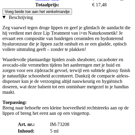
Totaalprijs:
€ 17,48
Voeg beide toe aan het winkelmandje
Beschrijving
Zeg vaarwel tegen droge lippen en geef je glimlach de aandacht die
hij verdient met deze Lip Treatment van i+m Naturkosmetik! Je
ervaart een compositie van huideigen ceramiden en hydraterend
hyaluronzuur die je lippen zacht omhult en ze een gladde, optisch
vollere uitstraling geeft – zonder te plakken!
Waardevolle plantaardige lipiden zoals sheaboter, cacaoboter en
avocado-olie versmelten tijdens het aanbrengen met je huid en
zorgen voor een zijdezacht gevoel, terwijl een subtiele glossy finish
je natuurlijke schoonheid accentueert. Dankzij de compacte airless-
dispenser kun je de verzorging altijd nauwkeurig en hygiënisch
doseren, wat deze balsem tot een onmisbare metgezel in je handtas
maakt.
Toepassing:
Breng naar behoefte een kleine hoeveelheid rechtstreeks aan op de
lippen of breng het eerst aan op een vingertop.
Art. nr.:
IM-73208
Inhoud:
5 ml