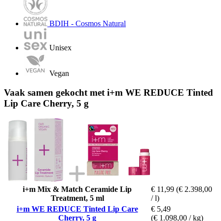
BDIH - Cosmos Natural
Unisex
Vegan
Vaak samen gekocht met i+m WE REDUCE Tinted
Lip Care Cherry, 5 g
i+m Mix & Match Ceramide Lip
€ 11,99
(€ 2.398,00
Treatment, 5 ml
/ l)
i+m WE REDUCE Tinted Lip Care
€ 5,49
Cherry, 5 g
(€ 1.098,00 / kg)