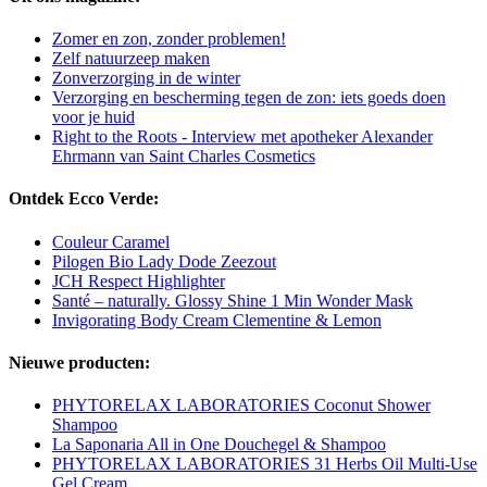
Zomer en zon, zonder problemen!
Zelf natuurzeep maken
Zonverzorging in de winter
Verzorging en bescherming tegen de zon: iets goeds doen
voor je huid
Right to the Roots - Interview met apotheker Alexander
Ehrmann van Saint Charles Cosmetics
Ontdek Ecco Verde:
Couleur Caramel
Pilogen Bio Lady Dode Zeezout
JCH Respect Highlighter
Santé – naturally. Glossy Shine 1 Min Wonder Mask
Invigorating Body Cream Clementine & Lemon
Nieuwe producten:
PHYTORELAX LABORATORIES Coconut Shower
Shampoo
La Saponaria All in One Douchegel & Shampoo
PHYTORELAX LABORATORIES 31 Herbs Oil Multi-Use
Gel Cream