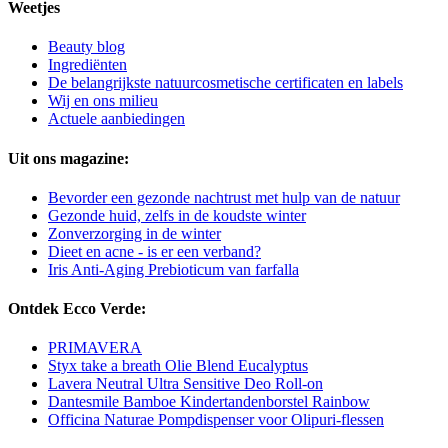
Weetjes
Beauty blog
Ingrediënten
De belangrijkste natuurcosmetische certificaten en labels
Wij en ons milieu
Actuele aanbiedingen
Uit ons magazine:
Bevorder een gezonde nachtrust met hulp van de natuur
Gezonde huid, zelfs in de koudste winter
Zonverzorging in de winter
Dieet en acne - is er een verband?
Iris Anti-Aging Prebioticum van farfalla
Ontdek Ecco Verde:
PRIMAVERA
Styx take a breath Olie Blend Eucalyptus
Lavera Neutral Ultra Sensitive Deo Roll-on
Dantesmile Bamboe Kindertandenborstel Rainbow
Officina Naturae Pompdispenser voor Olipuri-flessen