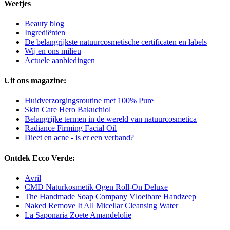
Weetjes
Beauty blog
Ingrediënten
De belangrijkste natuurcosmetische certificaten en labels
Wij en ons milieu
Actuele aanbiedingen
Uit ons magazine:
Huidverzorgingsroutine met 100% Pure
Skin Care Hero Bakuchiol
Belangrijke termen in de wereld van natuurcosmetica
Radiance Firming Facial Oil
Dieet en acne - is er een verband?
Ontdek Ecco Verde:
Avril
CMD Naturkosmetik Ogen Roll-On Deluxe
The Handmade Soap Company Vloeibare Handzeep
Naked Remove It All Micellar Cleansing Water
La Saponaria Zoete Amandelolie