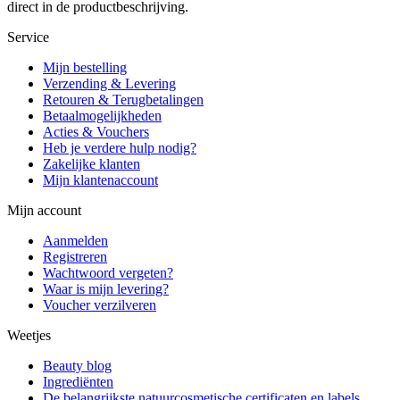
direct in de productbeschrijving.
Service
Mijn bestelling
Verzending & Levering
Retouren & Terugbetalingen
Betaalmogelijkheden
Acties & Vouchers
Heb je verdere hulp nodig?
Zakelijke klanten
Mijn klantenaccount
Mijn account
Aanmelden
Registreren
Wachtwoord vergeten?
Waar is mijn levering?
Voucher verzilveren
Weetjes
Beauty blog
Ingrediënten
De belangrijkste natuurcosmetische certificaten en labels