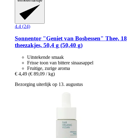
Winkelmandje
4.4 (24)
Sonnentor
"Geniet van Bosbessen" Thee, 18
theezakjes, 50,4 g (50,40 g)
Uitstekende smaak
Frisse toon van bittere sinaasappel
Fruitige, zurige aroma
€ 4,49
(€ 89,09 / kg)
Bezorging uiterlijk op 13. augustus