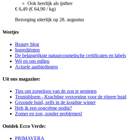
Ook heerlijk als ijsthee
€ 6,49
(€ 64,90 / kg)
Bezorging uiterlijk op 28. augustus
Weetjes
Beauty blog
Ingrediënten
De belangrijkste natuurcosmetische certificaten en labels
Wij en ons milieu
Actuele aanbiedingen
Uit ons magazine:
Tips om zorgeloos van de zon te genieten
Teunisbloem - Krachtige verzorging voor de rijpere huid
Gezonde huid, zelfs in de koudste winter
Heb ik een oogcrème nodig?
Zomer en zon, zonder problemen!
Ontdek Ecco Verde:
PRIMAVERA