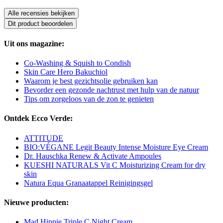
Alle recensies bekijken
Dit product beoordelen
Uit ons magazine:
Co-Washing & Squish to Condish
Skin Care Hero Bakuchiol
Waarom je best gezichtsolie gebruiken kan
Bevorder een gezonde nachtrust met hulp van de natuur
Tips om zorgeloos van de zon te genieten
Ontdek Ecco Verde:
ATTITUDE
BIO:VÉGANE Legit Beauty Intense Moisture Eye Cream
Dr. Hauschka Renew & Activate Ampoules
KUESHI NATURALS Vit C Moisturizing Cream for dry
skin
Natura Equa Granaatappel Reinigingsgel
Nieuwe producten:
Mad Hippie Triple C Night Cream