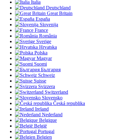
Italia
Deutschland
Great Britain
España
Slovenija
France
România
Sverige
Hrvatska
Polska
Magyar
Suomi
България
Schweiz
Suisse
Svizzera
Switzerland
Slovensko
Česká republika
Ireland
Nederland
Belgique
België
Portugal
Belgien