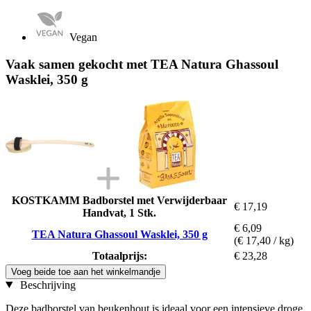
Vegan
Vaak samen gekocht met TEA Natura Ghassoul
Wasklei, 350 g
KOSTKAMM Badborstel met Verwijderbaar
€ 17,19
Handvat, 1 Stk.
€ 6,09
TEA Natura Ghassoul Wasklei, 350 g
(€ 17,40 / kg)
Totaalprijs:
€ 23,28
Voeg beide toe aan het winkelmandje
Beschrijving
Deze badborstel van beukenhout is ideaal voor een intensieve droge