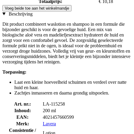
Totaalprijs:
€ 10,18
Voeg beide toe aan het winkelmandje
Beschrijving
Dit product combineert waslotion en shampoo in een formule die
bijzonder geschikt is voor de gevoelige huid. Een mix van
biologische aloë vera en madeliefjesextract hydrateert de huid en
zorgt voor een comfortabel gevoel. De zorgvuldig geselecteerde
formule prikt niet in de ogen, is ideaal voor de probleemhuid en
verzorgt droge huidzones. Volledig vrij van geur- en kleurstoffen en
conserveringsmiddelen, biedt het je kleintje een bijzonder intensieve
verzorging tijdens het reinigen.
Toepassing:
Laat een kleine hoeveelheid schuimen en verdeel over natte
huid en haar.
Zachtjes inmasseren en daarna grondig uitspoelen.
Art. nr.:
LA-115258
Inhoud:
200 ml
EAN:
4021457660599
Merk:
Lavera
Consistentie /
Lotion