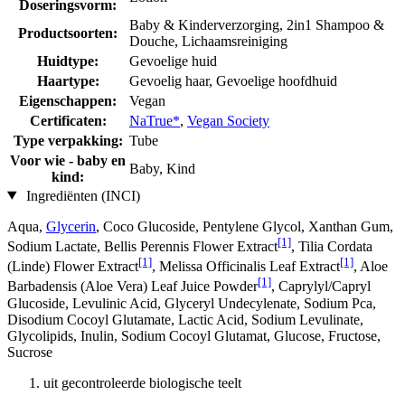
Doseringsvorm:
Baby & Kinderverzorging, 2in1 Shampoo &
Productsoorten:
Douche, Lichaamsreiniging
Huidtype:
Gevoelige huid
Haartype:
Gevoelig haar, Gevoelige hoofdhuid
Eigenschappen:
Vegan
Certificaten:
NaTrue*
,
Vegan Society
Type verpakking:
Tube
Voor wie - baby en
Baby, Kind
kind:
Ingrediënten (INCI)
Aqua,
Glycerin
, Coco Glucoside, Pentylene Glycol, Xanthan Gum,
[1]
Sodium Lactate, Bellis Perennis Flower Extract
, Tilia Cordata
[1]
[1]
(Linde) Flower Extract
, Melissa Officinalis Leaf Extract
, Aloe
[1]
Barbadensis (Aloe Vera) Leaf Juice Powder
, Caprylyl/Capryl
Glucoside, Levulinic Acid, Glyceryl Undecylenate, Sodium Pca,
Disodium Cocoyl Glutamate, Lactic Acid, Sodium Levulinate,
Glycolipids, Inulin, Sodium Cocoyl Glutamat, Glucose, Fructose,
Sucrose
uit gecontroleerde biologische teelt