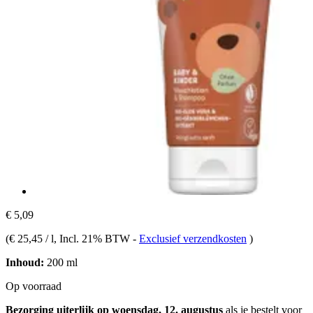
€ 5,09
(
€ 25,45 / l
, Incl. 21% BTW
-
Exclusief verzendkosten
)
Inhoud:
200 ml
Op voorraad
Bezorging uiterlijk op woensdag, 12. augustus
als je bestelt voor