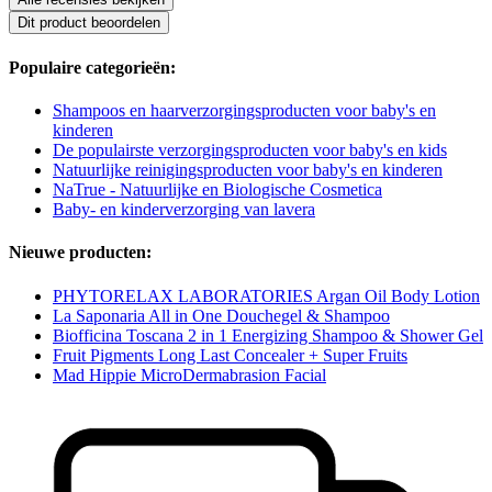
Dit product beoordelen
Populaire categorieën:
Shampoos en haarverzorgingsproducten voor baby's en
kinderen
De populairste verzorgingsproducten voor baby's en kids
Natuurlijke reinigingsproducten voor baby's en kinderen
NaTrue - Natuurlijke en Biologische Cosmetica
Baby- en kinderverzorging van lavera
Nieuwe producten:
PHYTORELAX LABORATORIES Argan Oil Body Lotion
La Saponaria All in One Douchegel & Shampoo
Biofficina Toscana 2 in 1 Energizing Shampoo & Shower Gel
Fruit Pigments Long Last Concealer + Super Fruits
Mad Hippie MicroDermabrasion Facial