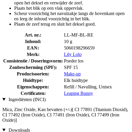
open het deksel en verwijder de zeef.
Plaats het blik op een vlak oppervlak.
Scheur voorzichtig het navulzakje langs de bovenkant open
en leeg de inhoud voorzichtig in het blik.
Plaats de zeef terug en sluit het deksel goed.
Art. nr.:
LL-MF-BL-RE
Inhoud:
10 g
EAN:
5060198296659
Merk:
Lily Lolo
Consistentie / Doseringsvorm:
Poeder los
Zonbescherming (SPF):
SPF 15
Productsoorten:
Make-up
Huidtype:
Elk huidtype
Eigenschappen:
Refill / Navulling, Unisex
Certificaten:
Leaping Bunny
Ingrediënten (INCI)
Mica, Zinc Oxide, Kan bevatten (+/-)[ CI 77891 (Titanium Dioxid),
CI 77492 (Iron Oxide), CI 77491 (Iron Oxide), CI 77499 (Iron
Oxide)]
Downloads