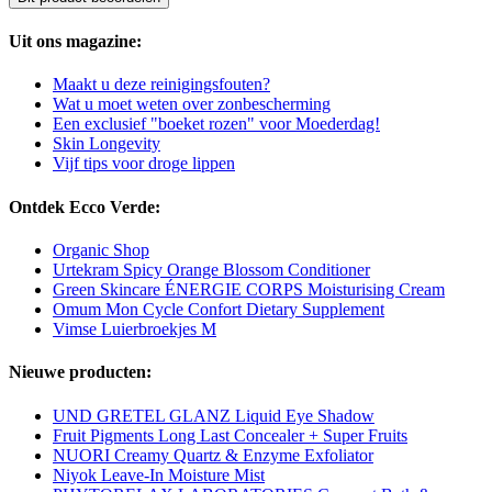
Uit ons magazine:
Maakt u deze reinigingsfouten?
Wat u moet weten over zonbescherming
Een exclusief "boeket rozen" voor Moederdag!
Skin Longevity
Vijf tips voor droge lippen
Ontdek Ecco Verde:
Organic Shop
Urtekram Spicy Orange Blossom Conditioner
Green Skincare ÉNERGIE CORPS Moisturising Cream
Omum Mon Cycle Confort Dietary Supplement
Vimse Luierbroekjes M
Nieuwe producten:
UND GRETEL GLANZ Liquid Eye Shadow
Fruit Pigments Long Last Concealer + Super Fruits
NUORI Creamy Quartz & Enzyme Exfoliator
Niyok Leave-In Moisture Mist