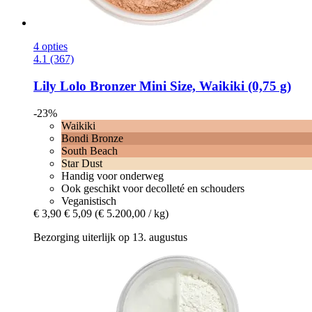
4 opties
4.1 (367)
Lily Lolo
Bronzer Mini Size, Waikiki (0,75 g)
-23%
Waikiki
Bondi Bronze
South Beach
Star Dust
Handig voor onderweg
Ook geschikt voor decolleté en schouders
Veganistisch
€ 3,90
€ 5,09
(€ 5.200,00 / kg)
Bezorging uiterlijk op 13. augustus