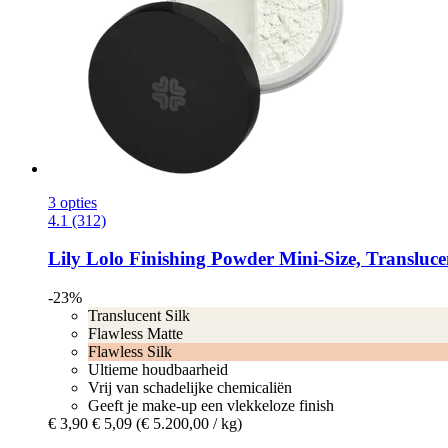
3 opties
4.1 (312)
Lily Lolo
Finishing Powder Mini-​Size, Translucen
-23%
Translucent Silk
Flawless Matte
Flawless Silk
Ultieme houdbaarheid
Vrij van schadelijke chemicaliën
Geeft je make-up een vlekkeloze finish
€ 3,90
€ 5,09
(€ 5.200,00 / kg)