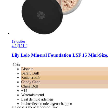
19 opties
4.2 (1211)
Lily Lolo
Mineral Foundation LSF 15 Mini-​Size, 
-15%
Blondie
Barely Buff
Butterscotch
Candy Cane
China Doll
+14
Waterafstotend
Laat de huid ademen
Lichtreflecterende eigenschappen
€ 3,90
€ 4,59
(€ 5.200,00 / kg)