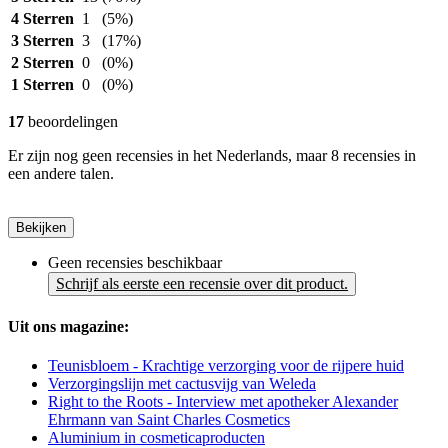
4 Sterren
1
(5%)
3 Sterren
3
(17%)
2 Sterren
0
(0%)
1 Sterren
0
(0%)
17
beoordelingen
Er zijn nog geen recensies in het Nederlands, maar 8 recensies in
een andere talen.
Bekijken
Geen recensies beschikbaar
Schrijf als eerste een recensie over dit product.
Uit ons magazine:
Teunisbloem - Krachtige verzorging voor de rijpere huid
Verzorgingslijn met cactusvijg van Weleda
Right to the Roots - Interview met apotheker Alexander
Ehrmann van Saint Charles Cosmetics
Aluminium in cosmeticaproducten