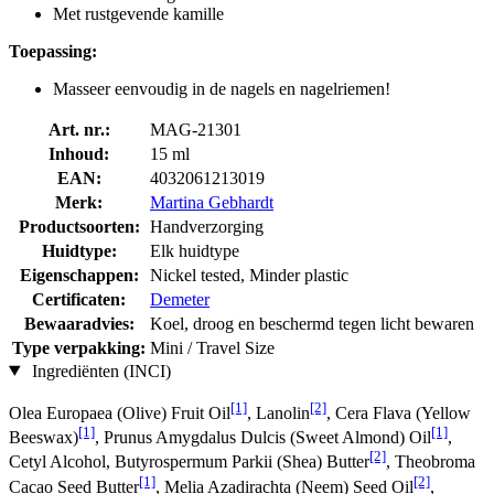
Met rustgevende kamille
Toepassing:
Masseer eenvoudig in de nagels en nagelriemen!
Art. nr.:
MAG-21301
Inhoud:
15 ml
EAN:
4032061213019
Merk:
Martina Gebhardt
Productsoorten:
Handverzorging
Huidtype:
Elk huidtype
Eigenschappen:
Nickel tested, Minder plastic
Certificaten:
Demeter
Bewaaradvies:
Koel, droog en beschermd tegen licht bewaren
Type verpakking:
Mini / Travel Size
Ingrediënten (INCI)
[1]
[2]
Olea Europaea (Olive) Fruit Oil
, Lanolin
, Cera Flava (Yellow
[1]
[1]
Beeswax)
, Prunus Amygdalus Dulcis (Sweet Almond) Oil
,
[2]
Cetyl Alcohol, Butyrospermum Parkii (Shea) Butter
, Theobroma
[1]
[2]
Cacao Seed Butter
, Melia Azadirachta (Neem) Seed Oil
,