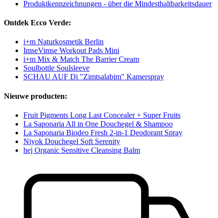
Produktkennzeichnungen - über die Mindesthaltbarkeitsdauer
Ontdek Ecco Verde:
i+m Naturkosmetik Berlin
ImseVimse Workout Pads Mini
i+m Mix & Match The Barrier Cream
Soulbottle Soulsleeve
SCHAU AUF Di "Zimtsalabim" Kamerspray
Nieuwe producten:
Fruit Pigments Long Last Concealer + Super Fruits
La Saponaria All in One Douchegel & Shampoo
La Saponaria Biodeo Fresh 2-in-1 Deodorant Spray
Niyok Douchegel Soft Serenity
hej Organic Sensitive Cleansing Balm