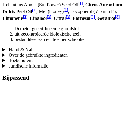
[1]
Helianthus Annus (Sunflower) Seed Oil
,
Citrus Aurantium
[1]
[1]
Dulcis Peel Oil
, Mel (Honey)
, Tocopherol (Vitamin E),
[3]
[3]
[3]
[3]
[3]
Limonene
,
Linalool
,
Citral
,
Farnesol
,
Geraniol
Demeter gecertificeerde grondstof
uit gecontroleerde biologische teelt
bestanddeel van echte etherische oliën
Hand & Nail
Over de gebruikte ingrediënten
Toebehoren:
Juridische informatie
Bijpassend