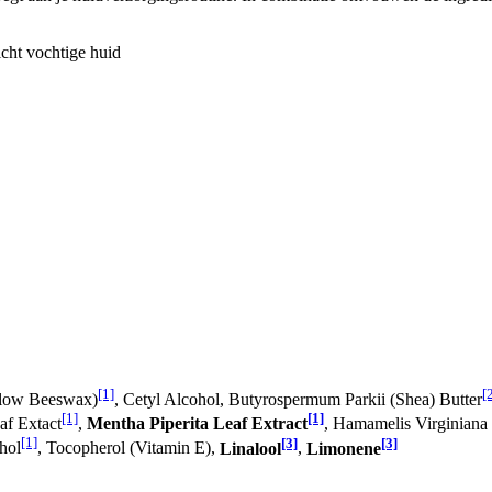
icht vochtige huid
[1]
[
ellow Beeswax)
, Cetyl Alcohol, Butyrospermum Parkii (Shea) Butter
[1]
[1]
af Extact
,
Mentha Piperita Leaf Extract
, Hamamelis Virginiana
[1]
[3]
[3]
hol
, Tocopherol (Vitamin E),
Linalool
,
Limonene