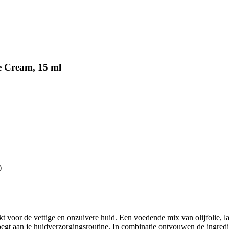
e Cream, 15 ml
)
 voor de vettige en onzuivere huid. Een voedende mix van olijfolie, lan
oegt aan je huidverzorgingsroutine. In combinatie ontvouwen de ingredi