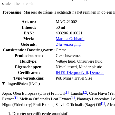
stralend heldere teint.
Toepassing:
Masseer de crème 's ochtends na het reinigen in op een l
Art. nr.:
MAG-21002
Inhoud:
50 ml
EAN:
4032061010021
Merk:
Martina Gebhardt
Gebruik:
24u-verzorging
Consistentie / Doseringsvorm:
Creme
Productsoorten:
Gezichtscrèmes
Huidtype:
Vettige huid, Onzuivere huid
Eigenschappen:
Nickel tested, Minder plastic
Certificaten:
IHTK Dierproefvrij
,
Demeter
Type verpakking:
Pot, Mini / Travel Size
Ingrediënten (INCI)
[1]
[2]
Aqua, Olea Europaea (Olive) Fruit Oil
, Lanolin
, Cera Flava (Y
[1]
[1]
Extract
, Melissa Officinalis Leaf Extract
, Plantago Lanceolata Le
[1]
Nigra (Elderberry) Fruit Extract, Salvia Officinalis (Sage) Oil
, Alco
Demeter gecertificeerde grondstof