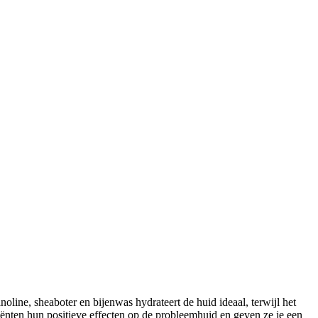
oline, sheaboter en bijenwas hydrateert de huid ideaal, terwijl het
ënten hun positieve effecten op de probleemhuid en geven ze je een