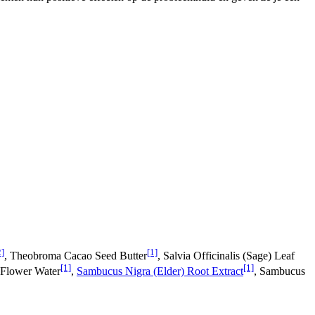
2]
[1]
, Theobroma Cacao Seed Butter
, Salvia Officinalis (Sage) Leaf
[1]
[1]
 Flower Water
,
Sambucus Nigra (Elder) Root Extract
, Sambucus