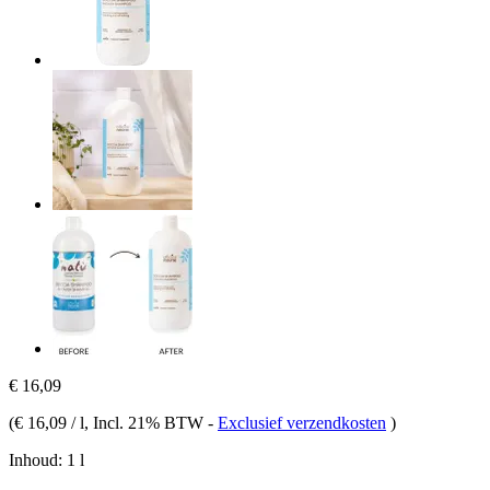
€ 16,09
(
€ 16,09 / l
, Incl. 21% BTW
-
Exclusief verzendkosten
)
Inhoud:
1 l