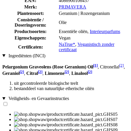
EAN:
4086900106437
Merk:
PRIMAVERA
Plantensoort:
Geranium | Rozengeranium
Consistentie /
Olie
Doseringsvorm:
Productsoorten:
Essentiële oliën,
Interieurparfums
Eigenschappen:
Vegan
NaTrue*
,
Veganistisch zonder
Certificaten:
certificaat
Ingrediënten (INCI)
[1]
[2]
Pelargonium Graveolens (Rose Geranium) Oil
, Citronellal
,
[2]
[2]
[2]
[2]
Geraniol
,
Citral
,
Limonene
,
Linalool
uit gecontroleerde biologische teelt
bestanddeel van natuurlijke etherische oliën
Veiligheids- en Gevaarinstructies