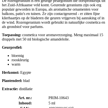
De rozengeranium is een geurige pelargonium die oorspronkelijk uit
het Zuid-Afrikaanse veld komt. Geurende geraniums zijn ook erg
populair geworden in Europa, als aromatische ornamenten voor
balkons, patio's en tuinen. Ze zijn contactgeurend - er zitten fijne
klierhaartjes op de bladeren die geuren vrijgeven bij aanraking of in
de wind. Rozengeranium wordt gebruikt in natuurlijke cosmetica en
als grondstof voor parfums.
Toepassing:
cosmetica voor aromaverzorging. Meng maximaal 15
druppels met 50 ml biologische amandelolie.
Geurprofiel:
bloemig
rooskleurig
warm
Herkomst:
Egypte
Plantendeel:
blad
Extractie:
distillatie
Art. nr.:
PRIM-10643
Inhoud:
5 ml